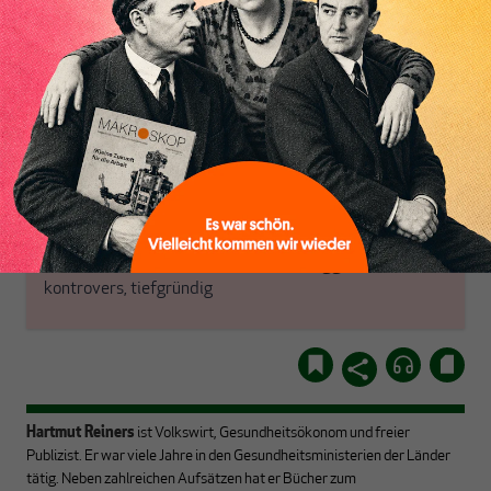
Inhaltsverzeichnis
Warum versteht fast
von einem erweiterten
niemand unser eigenes
inhaltlichen Angebot und
Geldsystem? Macht
anderen Vorteilen mehr.
Arbeitszeitverkürzung
Sinn? Wie geht es mit der
Globalisierung weiter?
ABONNIEREN SIE
Mit ausgewählten Texten
MAKROSKOP
stellen wir uns großen
Fragen aus verschiedenen
Schon Abonnent?
Dann
Perspektiven –
hier
einloggen
!
kontrovers, tiefgründig
Hartmut Reiners
ist Volkswirt, Gesundheitsökonom und freier
Publizist. Er war viele Jahre in den Gesundheitsministerien der Länder
tätig. Neben zahlreichen Aufsätzen hat er Bücher zum