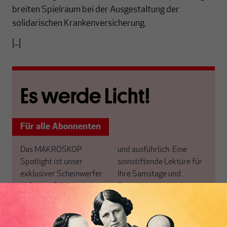
breiten Spielraum bei der Ausgestaltung der
solidarischen Krankenversicherung.
[...]
Es werde Licht!
Für alle Abonnenten
Das MAKROSKOP
und ausführlich. Eine
Spotlight ist unser
sinnstiftende Lektüre für
exklusiver Scheinwerfer
Ihre Samstage und
auf einen Schwerpunkt,
Sonntage.
den wir alle zwei Wochen
Sie haben noch kein
für unsere ABO+ Leser
Abo+? Dann werten Sie
neu ausrichten.
jetzt auf und profitieren