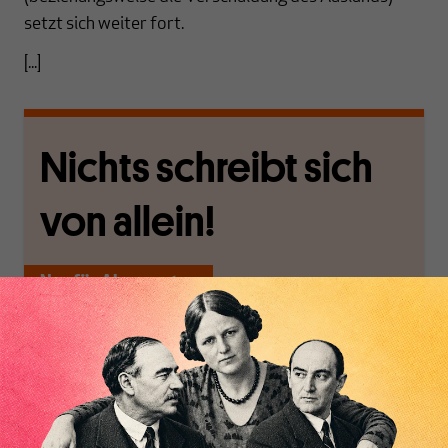
setzt sich weiter fort.
[...]
Nichts schreibt sich
von allein!
Nur für Abonnenten
MAKROSKOP analysiert
Wir verlassen die
wirtschaftspolitische
journalistische Filterblase,
Themen aus einer
in der sich viele
postkeynesianischen
eingerichtet haben. Wir
Perspektive und ist damit
öffnen Fenster und
in Deutschland einzigartig.
bringen frische Luft in die