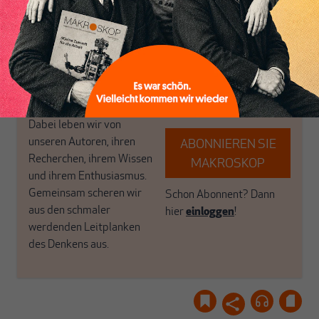
MAKROSKOP steht für
engen und verstaubten
das große Ganze. Wir
Debattenräume.
haben einen Blick auf
Brauchen Sie auch frische
Geld, Wirtschaft und
Luft? Dann folgen Sie
Politik, den Sie so
einfach dem Button.
woanders nicht finden.
Dabei leben wir von
unseren Autoren, ihren
ABONNIEREN SIE
Recherchen, ihrem Wissen
MAKROSKOP
und ihrem Enthusiasmus.
Gemeinsam scheren wir
Schon Abonnent? Dann
aus den schmaler
hier
einloggen
!
werdenden Leitplanken
des Denkens aus.