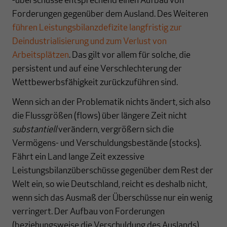
-überschüsse entsprechend einen Aufbau von
Forderungen gegenüber dem Ausland. Des Weiteren
führen Leistungsbilanzdefizite langfristig zur
Deindustrialisierung und zum Verlust von
Arbeitsplätzen
. Das gilt vor allem für solche, die
persistent und auf eine Verschlechterung der
Wettbewerbsfähigkeit zurückzuführen sind.
Wenn sich an der Problematik nichts ändert, sich also
die Flussgrößen (flows) über längere Zeit nicht
substantiell
verändern, vergrößern sich die
Vermögens- und Verschuldungsbestände (stocks).
Fährt ein Land lange Zeit exzessive
Leistungsbilanzüberschüsse gegenüber dem Rest der
Welt ein, so wie Deutschland, reicht es deshalb nicht,
wenn sich das Ausmaß der Überschüsse nur ein wenig
verringert. Der Aufbau von Forderungen
(beziehungsweise die Verschuldung des Auslands)