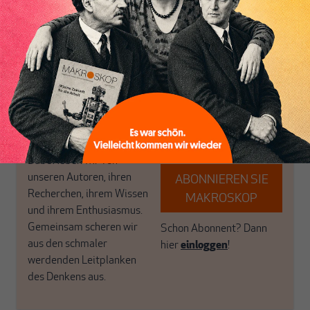
postkeynesianischen
eingerichtet haben. Wir
Perspektive und ist damit
öffnen Fenster und
in Deutschland einzigartig.
bringen frische Luft in die
MAKROSKOP steht für
engen und verstaubten
das große Ganze. Wir
Debattenräume.
haben einen Blick auf
Brauchen Sie auch frische
Geld, Wirtschaft und
Luft? Dann folgen Sie
Politik, den Sie so
einfach dem Button.
woanders nicht finden.
Dabei leben wir von
unseren Autoren, ihren
ABONNIEREN SIE
Recherchen, ihrem Wissen
MAKROSKOP
und ihrem Enthusiasmus.
Gemeinsam scheren wir
Schon Abonnent? Dann
aus den schmaler
hier
einloggen
!
werdenden Leitplanken
des Denkens aus.