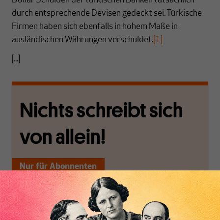
Dollar Schulden der türkischen Banken tatsächlich
durch entsprechende Devisen gedeckt sei. Türkische
Firmen haben sich ebenfalls in hohem Maße in
ausländischen Währungen verschuldet.
[1]
[...]
Nichts schreibt sich
von allein!
Nur für Abonnenten
MAKROSKOP analysiert
Wir verlassen die
wirtschaftspolitische
journalistische Filterblase,
Themen aus einer
in der sich viele