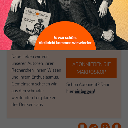
in Deutschland einzigartig.
bringen frische Luft in die
MAKROSKOP steht für
engen und verstaubten
das große Ganze. Wir
Debattenräume.
haben einen Blick auf
Brauchen Sie auch frische
Geld, Wirtschaft und
Luft? Dann folgen Sie
Politik, den Sie so
einfach dem Button.
woanders nicht finden.
Dabei leben wir von
unseren Autoren, ihren
ABONNIEREN SIE
Recherchen, ihrem Wissen
MAKROSKOP
und ihrem Enthusiasmus.
Gemeinsam scheren wir
Schon Abonnent? Dann
aus den schmaler
hier
einloggen
!
werdenden Leitplanken
des Denkens aus.