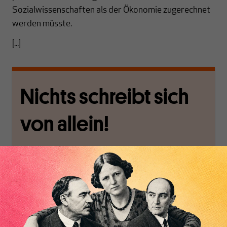
Sozialwissenschaften als der Ökonomie zugerechnet
werden müsste.
[...]
Nichts schreibt sich
von allein!
Nur für Abonnenten
MAKROSKOP analysiert
Wir verlassen die
wirtschaftspolitische
journalistische Filterblase,
Inhaltsverzeichnis
Themen aus einer
in der sich viele
postkeynesianischen
eingerichtet haben. Wir
Perspektive und ist damit
öffnen Fenster und