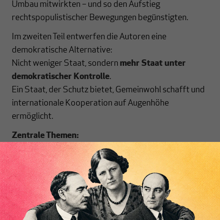
Umbau mitwirkten – und so den Aufstieg
rechtspopulistischer Bewegungen begünstigten.
Im zweiten Teil entwerfen die Autoren eine
demokratische Alternative:
Nicht weniger Staat, sondern
mehr Staat unter
demokratischer Kontrolle
.
Ein Staat, der Schutz bietet, Gemeinwohl schafft und
internationale Kooperation auf Augenhöhe
ermöglicht.
Zentrale Themen:
Der politische Ursprung des neoliberalen Wandels
Die Rolle sozialdemokratischer Parteien im
Systemwechsel
Inhaltsverzeichnis
Warum Globalisierung kein Naturgesetz ist