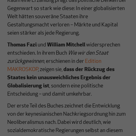
Kaum eine Erzählung prägt das politische Denken der
Gegenwart so stark wie diese: In einer globalisierten
Welt hätten souveräne Staaten ihre
Gestaltungsmacht verloren – Märkte und Kapital
seien stärker als jede Regierung.
Thomas Fazi
und
William Mitchell
widersprechen
entschieden. In ihrem Buch
Wie wir den Staat
zurückgewinnen
, erschienen in der
Edition
MAKROSKOP
, zeigen sie,
dass der Rückzug des
Staates kein unausweichliches Ergebnis der
Globalisierung ist
, sondern eine politische
Entscheidung – und damit umkehrbar.
Der erste Teil des Buches zeichnet die Entwicklung
von der keynesianischen Nachkriegsordnung hin zum
Neoliberalismus nach. Dabei wird deutlich, wie
sozialdemokratische Regierungen selbst an diesem