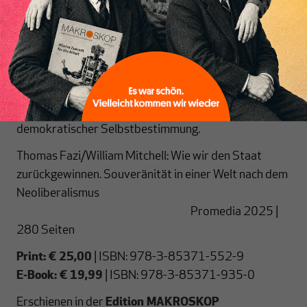
Der demokratische Staat als Gegenentwurf zu
Marktgläubigkeit und Nationalismus
Perspektiven für eine neue internationale
Ordnung souveräner Staaten
Wo viele das Ende staatlicher Macht sehen, entdecken
Fazi und Mitchell seine Möglichkeiten – als Instrument
demokratischer Selbstbestimmung.
Thomas Fazi/William Mitchell: Wie wir den Staat
zurückgewinnen. Souveränität in einer Welt nach dem
Neoliberalismus
Promedia 2025 |
280 Seiten
Print: € 25,00
| ISBN: 978-3-85371-552-9
E-Book: € 19,99
| ISBN: 978-3-85371-935-0
Erschienen in der
Edition MAKROSKOP