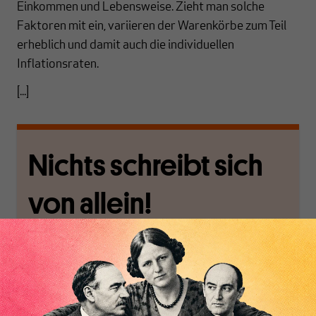
Einkommen und Lebensweise. Zieht man solche
Faktoren mit ein, variieren der Warenkörbe zum Teil
erheblich und damit auch die individuellen
Inflationsraten.
[...]
Nichts schreibt sich
von allein!
Nur für Abonnenten
MAKROSKOP analysiert
Wir verlassen die
wirtschaftspolitische
journalistische Filterblase,
Themen aus einer
in der sich viele