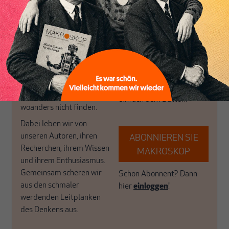
Inhaltsverzeichnis
postkeynesianischen
eingerichtet haben. Wir
Perspektive und ist damit
öffnen Fenster und
in Deutschland einzigartig.
bringen frische Luft in die
MAKROSKOP steht für
engen und verstaubten
das große Ganze. Wir
Debattenräume.
haben einen Blick auf
Brauchen Sie auch frische
Geld, Wirtschaft und
Luft? Dann folgen Sie
Politik, den Sie so
einfach dem Button.
woanders nicht finden.
Dabei leben wir von
unseren Autoren, ihren
ABONNIEREN SIE
Recherchen, ihrem Wissen
MAKROSKOP
und ihrem Enthusiasmus.
Gemeinsam scheren wir
Schon Abonnent? Dann
aus den schmaler
hier
einloggen
!
werdenden Leitplanken
des Denkens aus.