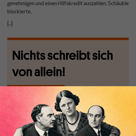
genehmigen und einen Hilfskredit auszahlen. Schäuble
blockierte.
[...]
Nichts schreibt sich
von allein!
Nur für Abonnenten
MAKROSKOP analysiert
Wir verlassen die
wirtschaftspolitische
journalistische Filterblase,
Inhaltsverzeichnis
Themen aus einer
in der sich viele
postkeynesianischen
eingerichtet haben. Wir
Perspektive und ist damit
öffnen Fenster und