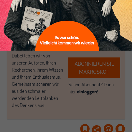
in Deutschland einzigartig.
bringen frische Luft in die
MAKROSKOP steht für
engen und verstaubten
das große Ganze. Wir
Debattenräume.
haben einen Blick auf
Brauchen Sie auch frische
Geld, Wirtschaft und
Luft? Dann folgen Sie
Politik, den Sie so
einfach dem Button.
woanders nicht finden.
Dabei leben wir von
unseren Autoren, ihren
ABONNIEREN SIE
Recherchen, ihrem Wissen
MAKROSKOP
und ihrem Enthusiasmus.
Gemeinsam scheren wir
Schon Abonnent? Dann
aus den schmaler
hier
einloggen
!
werdenden Leitplanken
des Denkens aus.