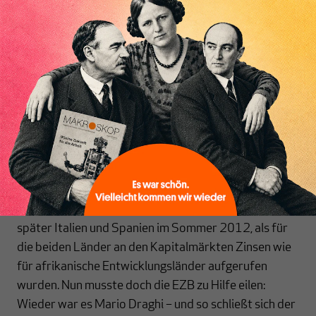
die Zinsen auf dem Kapitalmarkt für öffentliche
Kredite in der Eurozone nach oben schnellten. Direkt
Inhaltsverzeichnis
vor der Haustür wurde so ein neuer
Marktmechanismus entdeckt, der für eine effektive
Beschränkung der Staatsschulden sorgen könnte.
Nur lief, wie Sie alle wissen, die Umstellung der
Währungsunion von Gleichheit auf Wettbewerb aus
dem Ruder. Ein um das andere Land der Eurozone
geriet bei der Kreditaufnahme in die Todeszone der
Wucherkredite: Zu Griechenland gesellten sich im
Verlauf des Jahres 2010 Irland und Portugal und
später Italien und Spanien im Sommer 2012, als für
die beiden Länder an den Kapitalmärkten Zinsen wie
für afrikanische Entwicklungsländer aufgerufen
wurden. Nun musste doch die EZB zu Hilfe eilen:
Wieder war es Mario Draghi – und so schließt sich der