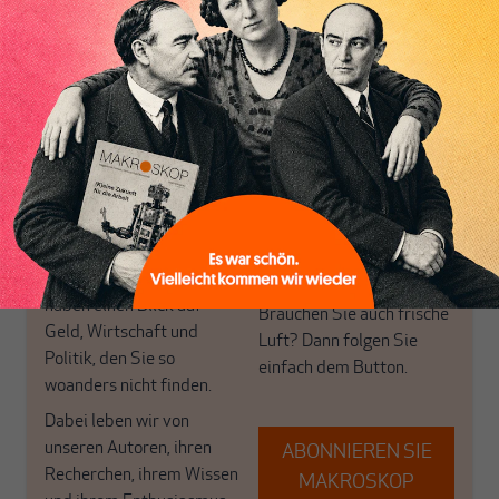
Nur für Abonnenten
Inhaltsverzeichnis
MAKROSKOP analysiert
Wir verlassen die
wirtschaftspolitische
journalistische Filterblase,
Themen aus einer
in der sich viele
postkeynesianischen
eingerichtet haben. Wir
Perspektive und ist damit
öffnen Fenster und
in Deutschland einzigartig.
bringen frische Luft in die
MAKROSKOP steht für
engen und verstaubten
das große Ganze. Wir
Debattenräume.
haben einen Blick auf
Brauchen Sie auch frische
Geld, Wirtschaft und
Luft? Dann folgen Sie
Politik, den Sie so
einfach dem Button.
woanders nicht finden.
Dabei leben wir von
unseren Autoren, ihren
ABONNIEREN SIE
Recherchen, ihrem Wissen
MAKROSKOP