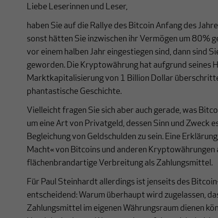
Liebe Leserinnen und Leser,
haben Sie auf die Rallye des Bitcoin Anfang des Jahr
sonst hätten Sie inzwischen ihr Vermögen um 80% g
vor einem halben Jahr eingestiegen sind, dann sind 
geworden. Die Kryptowährung hat aufgrund seines H
Marktkapitalisierung von 1 Billion Dollar überschritt
phantastische Geschichte.
Vielleicht fragen Sie sich aber auch gerade, was Bitco
um eine Art von Privatgeld, dessen Sinn und Zweck es i
Begleichung von Geldschulden zu sein. Eine Erklärung,
Macht« von Bitcoins und anderen Kryptowährungen anb
flächenbrandartige Verbreitung als Zahlungsmittel.
Für Paul Steinhardt allerdings ist jenseits des Bitc
entscheidend: Warum überhaupt wird zugelassen, d
Zahlungsmittel im eigenen Währungsraum dienen kö