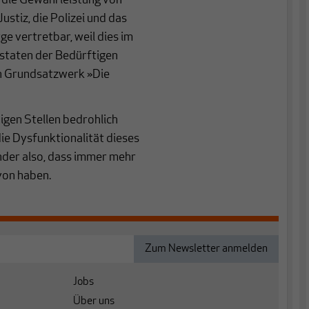
, die Gewährleistung von
ustiz, die Polizei und das
ge vertretbar, weil dies im
gstaten der Bedürftigen
en Grundsatzwerk »Die
igen Stellen bedrohlich
ie Dysfunktionalität dieses
der also, dass immer mehr
von haben.
Jobs
Über uns