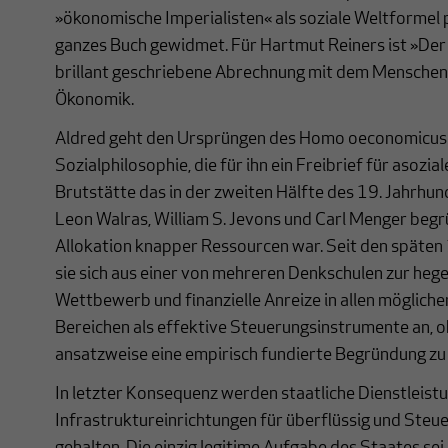
»ökonomische Imperialisten« als soziale Weltformel 
ganzes Buch gewidmet. Für Hartmut Reiners ist »De
brillant geschriebene Abrechnung mit dem Menschen
Ökonomik.
Aldred geht den Ursprüngen des Homo oeconomicus a
Sozialphilosophie, die für ihn ein Freibrief für asozia
Brutstätte das in der zweiten Hälfte des 19. Jahrh
Leon Walras, William S. Jevons und Carl Menger beg
Allokation knapper Ressourcen war. Seit den späten
sie sich aus einer von mehreren Denkschulen zur heg
Wettbewerb und finanzielle Anreize in allen mögliche
Bereichen als effektive Steuerungsinstrumente an, o
ansatzweise eine empirisch fundierte Begründung zu l
In letzter Konsequenz werden staatliche Dienstleist
Infrastruktureinrichtungen für überflüssig und Steue