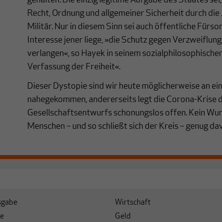
gehalten. Die einzig legitime Aufgabe des Staates sei
Recht, Ordnung und allgemeiner Sicherheit durch die J
Militär. Nur in diesem Sinn sei auch öffentliche Fürsor
Interesse jener liege, »die Schutz gegen Verzweiflun
verlangen«, so Hayek in seinem sozialphilosophisch
Verfassung der Freiheit«.
Dieser Dystopie sind wir heute möglicherweise an ein
nahegekommen, andererseits legt die Corona-Krise d
Gesellschaftsentwurfs schonungslos offen. Kein Wun
Menschen – und so schließt sich der Kreis – genug da
sgabe
Wirtschaft
e
Geld