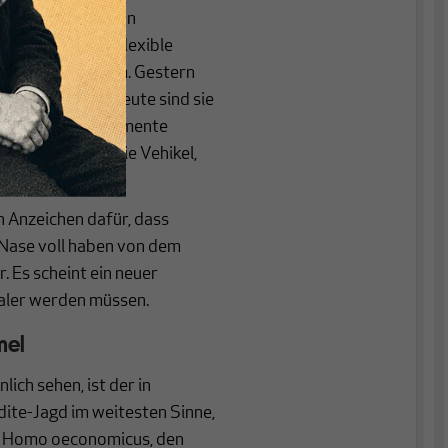
edigen, werde nun
rige Löhne und flexible
d sie ein Problem. Gestern
ür Aktionäre, heute sind sie
atente auf Medikamente
en, heute sind sie Vehikel,
 zu machen.
n Anzeichen dafür, dass
Nase voll haben von dem
 Es scheint ein neuer
ialer werden müssen.
mel
ich sehen, ist der in
ite-Jagd im weitesten Sinne,
en Homo oeconomicus, den