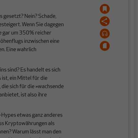
es gesetzt? Nein? Schade,
esteigert. Wenn Sie dagegen
Sie gar um 350% reicher
öhenflugs inzwischen eine
en. Eine wahrlich
ins sind? Es handelt es sich
st, ein Mittel für die
 die sich für die »wachsende
ietet, ist also ihre
oin-Hypes etwas ganz anderes
ass Kryptowährungen als
nnen? Warum lässt man den