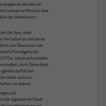
propagieren würden, ein
r korrumpierte Mensch« eine
bild der Mainstream-
uf die Spur, einer
les Verhalten ist und deren
underts von Ökonomen wie
ründete Paradigma der
 1970er Jahren entwickelte
emonialen Lehre. Diese dient
n gesellschaftlichen
hne dafür auch nur
iefern, so Aldred.
ungen und
rn für legalisierten Raub