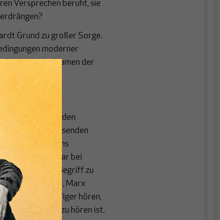
aren Versprechen beruht, sie
verdrängen?
ardt Grund zu großer Sorge.
sbedingungen moderner
sem Wahnsinn im Namen der
 Renditejagd auf den
se Teil einer wachsenden
 Wirtschaftssystems
 Bezemer, der sogar bei
k. So käme ein Begriff zu
ie Smith, Ricardo, Marx
bald wieder häufiger hören,
as jetzt überall zu hören ist.