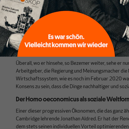
Denn was progressive Ökonomen seit Jahrzehnten pr
zusehends zu einem Gemeinplatz. Gestern waren nied
Verträge gut für die Wettbewerbsfähigkeit, heute sin
waren hohe Dividenden eine angemessene Belohnung f
eine Belastung für die Wirtschaft. Gestern waren P
notwendig, um Forschung und Entwicklung zu finanzier
um durch Marktmanipulation unlautere Superprofite
Überall, wo er hinsehe, so Bezemer weiter, sehe er nu
Arbeitgeber, die Regierung und Meinungsmacher die 
Wirtschaftssystem, wie es noch im Februar 2020 war.
Konsens zu sein, dass die Dinge nachhaltiger und soz
Der Homo oeconomicus als soziale Weltfor
Einer dieser progressiven Ökonomen, die das ganz ähnl
Cambridge lehrende Jonathan Aldred. Er hat der Rend
dem stets seinen individuellen Vorteil optimierend