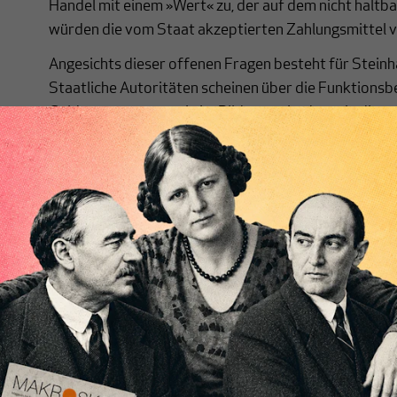
Handel mit einem »Wert« zu, der auf dem nicht haltb
würden die vom Staat akzeptierten Zahlungsmittel 
Angesichts dieser offenen Fragen besteht für Steinh
Staatliche Autoritäten scheinen über die Funktion
Geldsysteme so wenig im Bilde zu sein, dass sie die
Währungshoheit kein Ende bereiten.
Gibt es doch einen Corona-Effekt?
Wenn Sie im Bitcoin-Hype vor allem eine fragwürdige
Finanzmärkten erkennen, dann sind Sie möglicherwei
Mehrheit, die diese Praktiken als Ausdruck unseres
zunehmend kritisch sieht. Das glaubt zumindest Dirk
Ökonomen einen Corona-Effekt sieht ‒ einen Linksruc
neuen Ehren, der bereits bei klassischen Ökonomen w
Verwendung fand: »Renten«. Dieses Wort werde man 
glaubt Bezemer, weil er zu dem neuen Narrativ passt, d