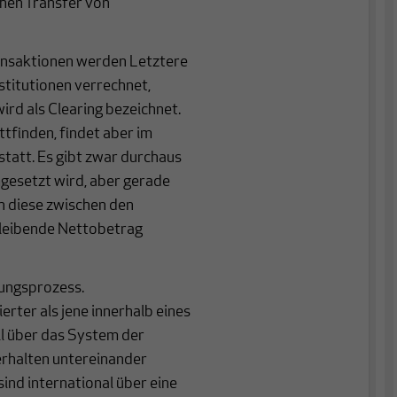
chen Transfer von
ransaktionen werden Letztere
stitutionen verrechnet,
ird als Clearing bezeichnet.
ttfinden, findet aber im
statt. Es gibt zwar durchaus
mgesetzt wird, aber gerade
n diese zwischen den
bleibende Nettobetrag
ungsprozess.
rter als jene innerhalb eines
ll über das System der
rhalten untereinander
ind international über eine