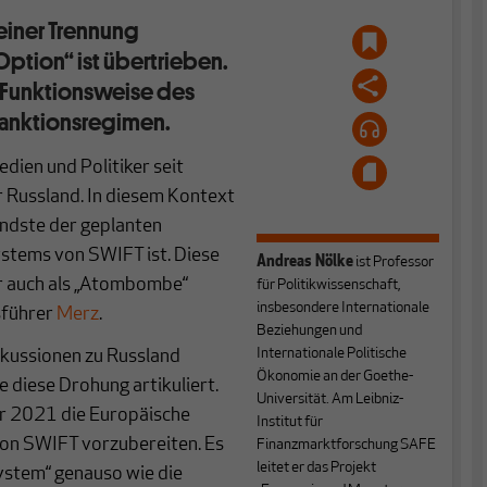
einer Trennung
ption“ ist übertrieben.
e Funktionsweise des
Sanktionsregimen.
dien und Politiker seit
 Russland. In diesem Kontext
ndste der geplanten
stems von SWIFT ist. Diese
Andreas Nölke
ist Professor
r auch als „Atombombe“
für Politikwissenschaft,
insbesondere Internationale
sführer
Merz
.
Beziehungen und
Internationale Politische
skussionen zu Russland
Ökonomie an der Goethe-
 diese Drohung artikuliert.
Universität. Am Leibniz-
r 2021 die Europäische
Institut für
von SWIFT vorzubereiten. Es
Finanzmarktforschung SAFE
leitet er das Projekt
tem“ genauso wie die