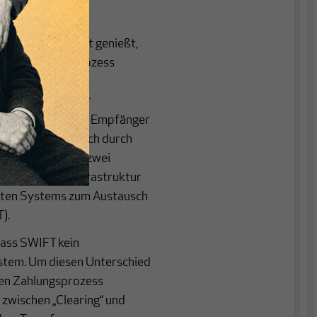
e Aufmerksamkeit genießt,
. Ein Zahlungsprozess
ften zwischen
dem Empfänger der
s, wenn Sender und Empfänger
Überweisung einfach durch
t werden. Sobald zwei
d eine Art von Infrastruktur
araten Systems zum Austausch
).
dass SWIFT kein
ystem. Um diesen Unterschied
 den Zahlungsprozess
 zwischen „Clearing“ und