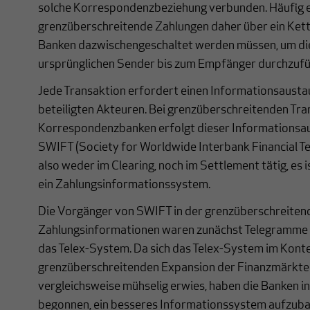
solche Korrespondenzbeziehung verbunden. Häufig 
grenzüberschreitende Zahlungen daher über ein Ket
Banken dazwischengeschaltet werden müssen, um di
ursprünglichen Sender bis zum Empfänger durchzufü
Jede Transaktion erfordert einen Informationsausta
beteiligten Akteuren. Bei grenzüberschreitenden Tr
Korrespondenzbanken erfolgt dieser Informationsau
SWIFT (Society for Worldwide Interbank Financial T
also weder im Clearing, noch im Settlement tätig, es 
ein Zahlungsinformationssystem.
Die Vorgänger von SWIFT in der grenzüberschreiten
Zahlungsinformationen waren zunächst Telegramme 
das Telex-System. Da sich das Telex-System im Kont
grenzüberschreitenden Expansion der Finanzmärkte
vergleichsweise mühselig erwies, haben die Banken 
begonnen, ein besseres Informationssystem aufzuba