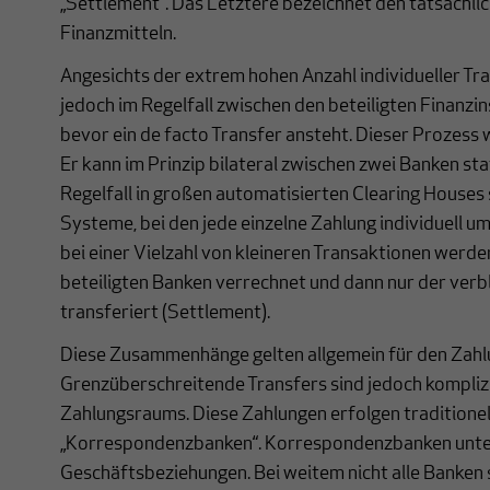
„Settlement“. Das Letztere bezeichnet den tatsächli
Finanzmitteln.
Angesichts der extrem hohen Anzahl individueller T
jedoch im Regelfall zwischen den beteiligten Finanzin
bevor ein de facto Transfer ansteht. Dieser Prozess w
Er kann im Prinzip bilateral zwischen zwei Banken sta
Regelfall in großen automatisierten Clearing Houses 
Systeme, bei den jede einzelne Zahlung individuell u
bei einer Vielzahl von kleineren Transaktionen werde
beteiligten Banken verrechnet und dann nur der ver
transferiert (Settlement).
Diese Zusammenhänge gelten allgemein für den Zahl
Grenzüberschreitende Transfers sind jedoch komplizie
Zahlungsraums. Diese Zahlungen erfolgen traditione
„Korrespondenzbanken“. Korrespondenzbanken unte
Geschäftsbeziehungen. Bei weitem nicht alle Banken s