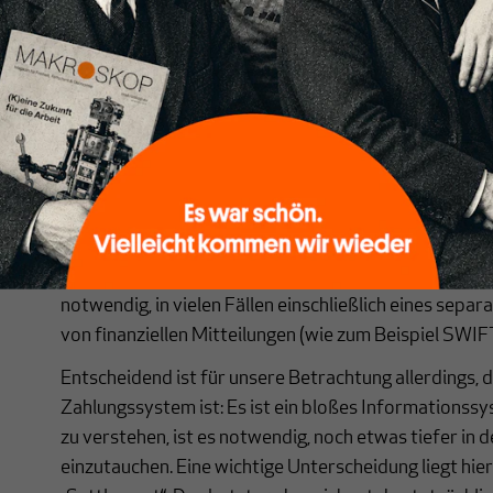
Wie funktioniert SWIFT?
Um zu verstehen, warum SWIFT trotzdem eine solch
müssen wir zunächst den Zahlungsprozess verstehen
besteht aus einer Reihe von elektronischen Botscha
Finanzinstitutionen, die zwischen dem Sender und 
Finanztransaktion vermitteln. Am einfachsten ist e
ein Konto bei derselben Bank haben, dann kann die 
einen Eintrag in der Buchhaltung dieser Bank erledig
verschiedene Finanzinstitutionen involviert sind, wir
notwendig, in vielen Fällen einschließlich eines sep
von finanziellen Mitteilungen (wie zum Beispiel SWIFT
Entscheidend ist für unsere Betrachtung allerdings, 
Zahlungssystem ist: Es ist ein bloßes Informationss
zu verstehen, ist es notwendig, noch etwas tiefer in
einzutauchen. Eine wichtige Unterscheidung liegt hier