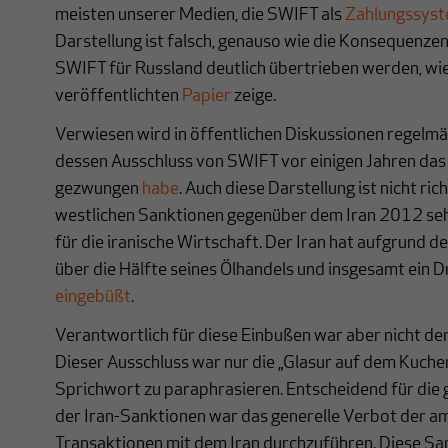
meisten unserer Medien, die SWIFT als
Zahlungssys
Darstellung ist falsch, genauso wie die Konsequenze
SWIFT für Russland deutlich übertrieben werden, wie
veröffentlichten
Papier
zeige.
Verwiesen wird in öffentlichen Diskussionen regelmäß
dessen Ausschluss von SWIFT vor einigen Jahren das
gezwungen
habe
. Auch diese Darstellung ist nicht rich
westlichen Sanktionen gegenüber dem Iran 2012 se
für die iranische Wirtschaft. Der Iran hat aufgrund 
über die Hälfte seines Ölhandels und insgesamt ein D
eingebüßt
.
Verantwortlich für diese Einbußen war aber nicht de
Dieser Ausschluss war nur die „Glasur auf dem Kuchen
Sprichwort zu paraphrasieren. Entscheidend für die
der Iran-Sanktionen war das generelle Verbot der a
Transaktionen mit dem Iran durchzuführen. Diese Sa