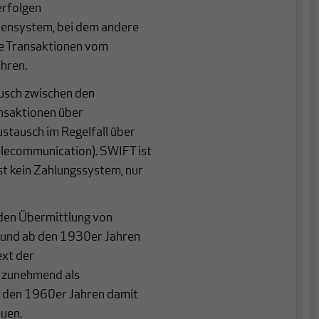
erfolgen
tensystem, bei dem andere
e Transaktionen vom
hren.
usch zwischen den
ansaktionen über
stausch im Regelfall über
elecommunication). SWIFT ist
ist kein Zahlungssystem, nur
den Übermittlung von
und ab den 1930er Jahren
ext der
 zunehmend als
in den 1960er Jahren damit
uen.