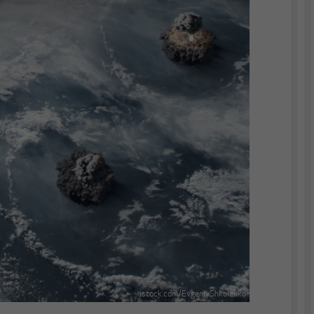
istock.com/EvgeniyShkolenko