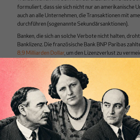
formuliert, dass sie sich nicht nur an amerikanische
auch an alle Unternehmen, die Transaktionen mit a
durchführen (sogenannte Sekundärsanktionen).
Banken, die sich an solche Verbote nicht halten, droh
Banklizenz. Die französische Bank BNP Paribas zahl
8,9 Milliarden Dollar
, um den Lizenzverlust zu vermei
amerikanische Sekundärsanktionen zu umgehen, ins
von Zahlungen mit dem Sudan.
Das Risiko ist den Banken zu groß. Angesichts der zen
amerikanischen Bankensystems für die Weltwirtschaf
Sekundärsanktionen daher für das betroffene Land z
von grenzüberschreitenden Transaktionen. Der darüb
Ausschluss der iranischen Banken von SWIFT war nur 
Perfektionierung („
from 92 to 97% on the pain mete
ursprünglichen Sanktionen der amerikanischen Regie