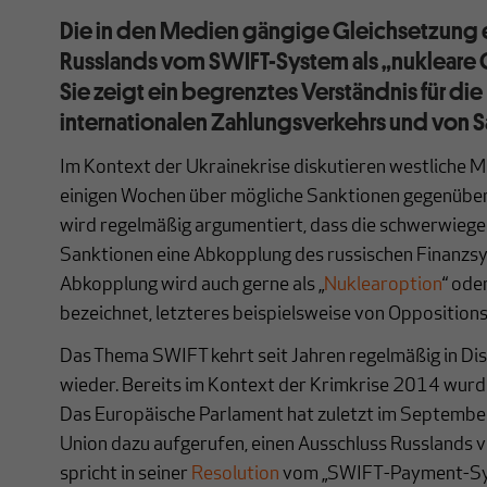
Die in den Medien gängige Gleichsetzung 
Russlands vom SWIFT-System als „nukleare O
Sie zeigt ein begrenztes Verständnis für di
internationalen Zahlungsverkehrs und von 
Im Kontext der Ukrainekrise diskutieren westliche Me
einigen Wochen über mögliche Sanktionen gegenüber
wird regelmäßig argumentiert, dass die schwerwiege
Sanktionen eine Abkopplung des russischen Finanzsy
Abkopplung wird auch gerne als „
Nuklearoption
“ ode
bezeichnet, letzteres beispielsweise von Opposition
Das Thema SWIFT kehrt seit Jahren regelmäßig in Di
wieder. Bereits im Kontext der Krimkrise 2014 wurde
Das Europäische Parlament hat zuletzt im Septembe
Union dazu aufgerufen, einen Ausschluss Russlands 
spricht in seiner
Resolution
vom „SWIFT-Payment-Sys