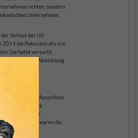
 Unternehmen richten, sondern
merikanischen Unternehmen
t der Verlust der US-
te 2014 die Rekordstrafe von
den. Sie hatte versucht,
besondere durch Abwicklung
tralen Rolle des
t führen solche
u einem völligen Ausschluss
er hinaus erfolgte
eine geringfügige
r
“), entscheidend waren die
rung.