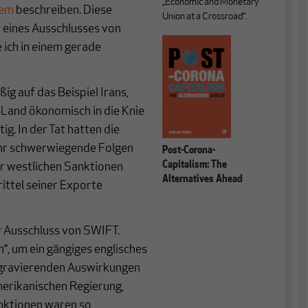
„Economic and Monetary
tem
beschreiben. Diese
Union at a Crossroad“.
n eines Ausschlusses von
 ich in einem gerade
ig auf das Beispiel Irans,
 Land ökonomisch in die Knie
tig. In der Tat hatten die
hr schwerwiegende Folgen
Post-Corona-
Capitalism: The
der westlichen Sanktionen
Alternatives Ahead
rittel seiner Exporte
r Ausschluss von SWIFT.
“, um ein gängiges englisches
 gravierenden Auswirkungen
merikanischen Regierung,
nktionen waren so