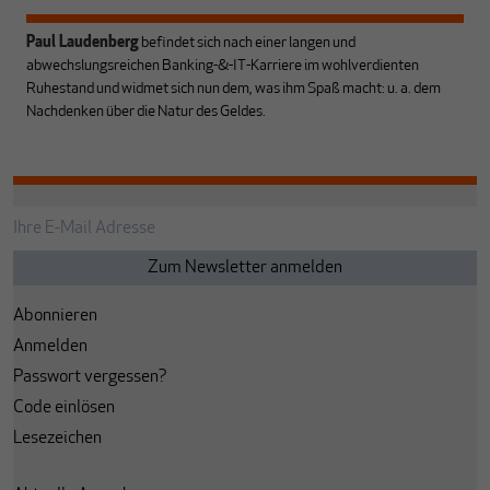
Paul Laudenberg
befindet sich nach einer langen und
abwechslungsreichen Banking-&-IT-Karriere im wohlverdienten
Ruhestand und widmet sich nun dem, was ihm Spaß macht: u. a. dem
Nachdenken über die Natur des Geldes.
Abonnieren
Anmelden
Passwort vergessen?
Code einlösen
Lesezeichen