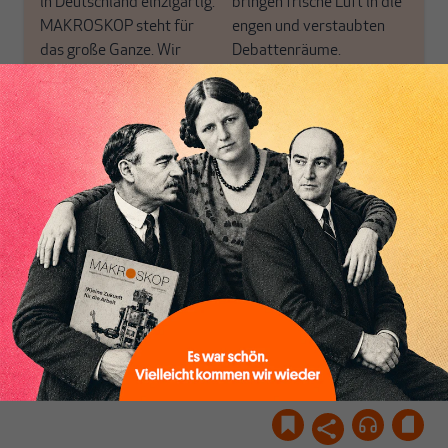
in Deutschland einzigartig.
bringen frische Luft in die
MAKROSKOP steht für
engen und verstaubten
das große Ganze. Wir
Debattenräume.
haben einen Blick auf
Brauchen Sie auch frische
Geld, Wirtschaft und
Luft? Dann folgen Sie
Politik, den Sie so
einfach dem Button.
woanders nicht finden.
Inhaltsverzeichnis
Dabei leben wir von
unseren Autoren, ihren
ABONNIEREN SIE
Recherchen, ihrem Wissen
MAKROSKOP
und ihrem Enthusiasmus.
Gemeinsam scheren wir
Schon Abonnent? Dann
aus den schmaler
hier
einloggen
!
werdenden Leitplanken
des Denkens aus.