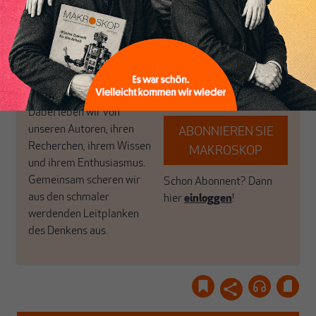
MAKROSKOP steht für
engen und verstaubten
das große Ganze. Wir
Debattenräume.
haben einen Blick auf
Brauchen Sie auch frische
Geld, Wirtschaft und
Luft? Dann folgen Sie
Politik, den Sie so
einfach dem Button.
woanders nicht finden.
Dabei leben wir von
unseren Autoren, ihren
ABONNIEREN SIE
Recherchen, ihrem Wissen
MAKROSKOP
und ihrem Enthusiasmus.
Gemeinsam scheren wir
Schon Abonnent? Dann
aus den schmaler
hier
einloggen
!
werdenden Leitplanken
des Denkens aus.