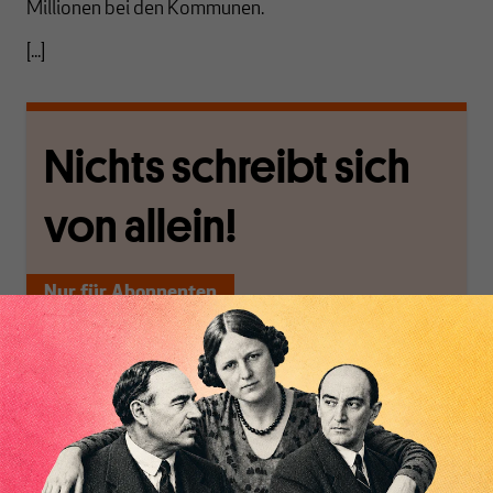
Millionen bei den Kommunen.
[...]
Nichts schreibt sich
von allein!
Nur für Abonnenten
MAKROSKOP analysiert
Wir verlassen die
wirtschaftspolitische
journalistische Filterblase,
Themen aus einer
in der sich viele
Inhaltsverzeichnis
postkeynesianischen
eingerichtet haben. Wir
Perspektive und ist damit
öffnen Fenster und
in Deutschland einzigartig.
bringen frische Luft in die