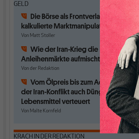
GELD
Die Börse als Frontverlauf: Trumps
kalkulierte Marktmanipulation
Von
Matt Stoller
Wie der Iran-Krieg die
Anleihenmärkte aufmischt
Von
der Redaktion
Vom Ölpreis bis zum Acker: Wie
der Iran-Konflikt auch Dünger und
Lebensmittel verteuert
Von
Malte Kornfeld
KRACH IN DER REDAKTION