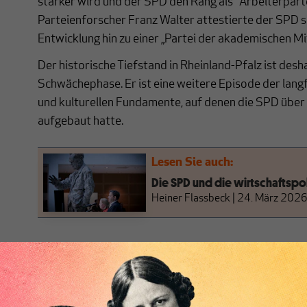
stärker wird und der SPD den Rang als "Arbeiterparte
Parteienforscher Franz Walter attestierte der SPD s
Entwicklung hin zu einer „Partei der akademischen Mi
Der historische Tiefstand in Rheinland-Pfalz ist desha
Schwächephase. Er ist eine weitere Episode der langf
und kulturellen Fundamente, auf denen die SPD über 
aufgebaut hatte.
Lesen Sie auch:
Die SPD und die wirtschaftsp
Heiner Flassbeck
|
24. März 202