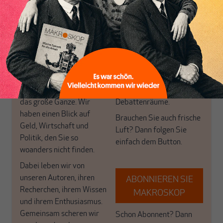
Inhaltsverzeichnis
MAKROSKOP analysiert
Wir verlassen die
wirtschaftspolitische
journalistische Filterblase,
Themen aus einer
in der sich viele
postkeynesianischen
eingerichtet haben. Wir
Perspektive und ist damit
öffnen Fenster und
in Deutschland einzigartig.
bringen frische Luft in die
MAKROSKOP steht für
engen und verstaubten
das große Ganze. Wir
Debattenräume.
haben einen Blick auf
Brauchen Sie auch frische
Geld, Wirtschaft und
Luft? Dann folgen Sie
Politik, den Sie so
einfach dem Button.
woanders nicht finden.
Dabei leben wir von
unseren Autoren, ihren
ABONNIEREN SIE
Recherchen, ihrem Wissen
MAKROSKOP
und ihrem Enthusiasmus.
Gemeinsam scheren wir
Schon Abonnent? Dann