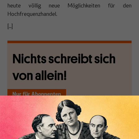
heute völlig neue Möglichkeiten für den
Hochfrequenzhandel.
[...]
Nichts schreibt sich
von allein!
Nur für Abonnenten
MAKROSKOP analysiert
Wir verlassen die
wirtschaftspolitische
journalistische Filterblase,
Themen aus einer
in der sich viele
postkeynesianischen
eingerichtet haben. Wir
Perspektive und ist damit
öffnen Fenster und