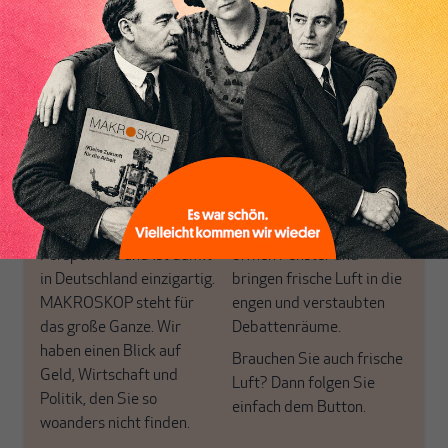
Inhaltsverzeichnis
von allein!
Nur für Abonnenten
MAKROSKOP analysiert
Wir verlassen die
wirtschaftspolitische
journalistische Filterblase,
Themen aus einer
in der sich viele
postkeynesianischen
eingerichtet haben. Wir
Perspektive und ist damit
öffnen Fenster und
in Deutschland einzigartig.
bringen frische Luft in die
MAKROSKOP steht für
engen und verstaubten
das große Ganze. Wir
Debattenräume.
haben einen Blick auf
Brauchen Sie auch frische
Geld, Wirtschaft und
Luft? Dann folgen Sie
Politik, den Sie so
einfach dem Button.
woanders nicht finden.