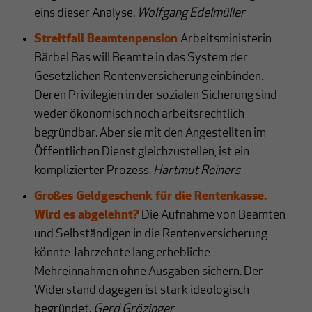
eins dieser Analyse.
Wolfgang Edelmüller
Streitfall Beamtenpension
Arbeitsministerin
Bärbel Bas will Beamte in das System der
Gesetzlichen Rentenversicherung einbinden.
Deren Privilegien in der sozialen Sicherung sind
weder ökonomisch noch arbeitsrechtlich
begründbar. Aber sie mit den Angestellten im
Öffentlichen Dienst gleichzustellen, ist ein
komplizierter Prozess.
Hartmut Reiners
Großes Geldgeschenk für die Rentenkasse.
Wird es abgelehnt?
Die Aufnahme von Beamten
und Selbständigen in die Rentenversicherung
könnte Jahrzehnte lang erhebliche
Mehreinnahmen ohne Ausgaben sichern. Der
Widerstand dagegen ist stark ideologisch
begründet.
Gerd Grözinger