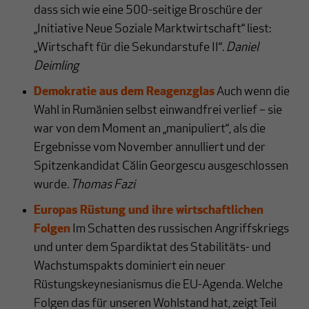
dass sich wie eine 500-seitige Broschüre der
„Initiative Neue Soziale Marktwirtschaft“ liest:
„Wirtschaft für die Sekundarstufe II“.
Daniel
Deimling
Demokratie aus dem Reagenzglas
Auch wenn die
Wahl in Rumänien selbst einwandfrei verlief – sie
war von dem Moment an „manipuliert“, als die
Ergebnisse vom November annulliert und der
Spitzenkandidat Călin Georgescu ausgeschlossen
wurde.
Thomas Fazi
Europas Rüstung und ihre wirtschaftlichen
Folgen
Im Schatten des russischen Angriffskriegs
und unter dem Spardiktat des Stabilitäts- und
Wachstumspakts dominiert ein neuer
Rüstungskeynesianismus die EU-Agenda. Welche
Folgen das für unseren Wohlstand hat, zeigt Teil