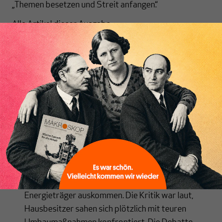
„Themen besetzen und Streit anfangen.“
Alle Artikel dieser Ausgabe:
Merz’ Fehlstart könnte Europa teuer zu stehen
kommen
Der groß angekündigte Politikwechsel in
der Außenpolitik ist gleich beim ersten Versuch
Inhaltsverzeichnis
gescheitert: Weder Putin noch Trump lassen sich
von deutschen Forderungen beeindrucken. Doch
der Kanzler hält an seinem vollmundigen Kurs fest
– und geht große Risiken ein.
Eric Bonse
Carsten Herbert: „Im Moment ist das
fehlgeleitetes Geld“
Nach der Novelle des
Gebäudeenergiegesetzes vom April 2023 soll das
Heizen im Privaten sukzessive ohne fossile
Energieträger auskommen. Die Kritik war laut,
Hausbesitzer sahen sich plötzlich mit teuren