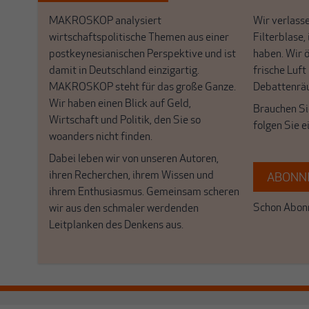
MAKROSKOP analysiert
Wir verlasse
wirtschaftspolitische Themen aus einer
Filterblase, 
postkeynesianischen Perspektive und ist
haben. Wir 
damit in Deutschland einzigartig.
frische Luft
MAKROSKOP steht für das große Ganze.
Debattenrä
Wir haben einen Blick auf Geld,
Brauchen Si
Wirtschaft und Politik, den Sie so
folgen Sie 
woanders nicht finden.
Dabei leben wir von unseren Autoren,
ihren Recherchen, ihrem Wissen und
ABONNI
ihrem Enthusiasmus. Gemeinsam scheren
Schon Abonn
wir aus den schmaler werdenden
Leitplanken des Denkens aus.