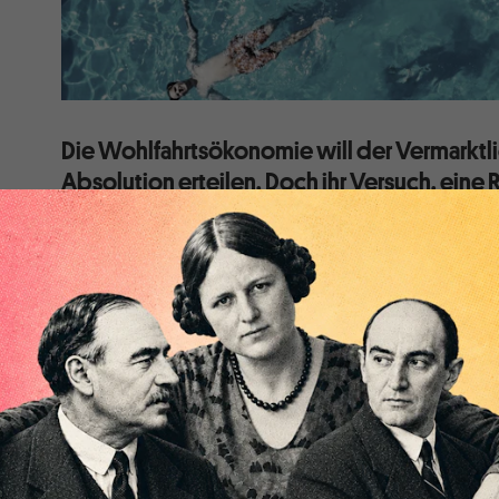
Die Wohlfahrtsökonomie will der Vermarktl
Absolution erteilen. Doch ihr Versuch, eine 
Problem der Verlierer des Wettbewerbs zu lie
Eigentlich ist die Wohlfahrtsökonomie angetreten, 
Michael Sandel ausgemachte „moralische Leerstelle“ a
wertfrei wähnende Standardökonomik hinterlassen ha
Wohlfahrtsökonomie beschäftigt hat, wird erstaunt se
gleichen Formelsammlungen finden wie in den sonsti
Volkswirtschaftslehre auch. Um nicht als verantwort
die ethischen Fragen in die – nach
Michael Burda
– „n
Volkswirtschaftslehre“ ausgelagert, womit offenba