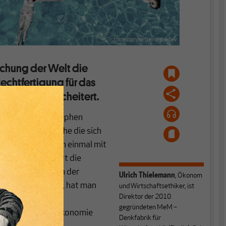
istock.com/artiemedvedev
ichung der Welt die
Rechtfertigung für das
fern, ist gescheitert.
um die vom Philosophen
uszufüllen, welche die sich
t. Doch wer sich einmal mit
in, dass sich dort die
gen Publikationen der
Ulrich Thielemann
, Ökonom
ungslos zu gelten, hat man
und Wirtschaftsethiker, ist
Direktor der 2010
ormative
gegründeten MeM –
r die Wohlfahrtsökonomie
Denkfabrik für