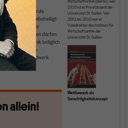
Wirtschaftsethik (Berlin). Seit
2010 ist er Privatdozent der
tliche, die nach Burda
Universität St. Gallen. Von
schen Einwänden unbehelligt
2001 bis 2010 war er
Vizedirektor des Instituts für
ie ihrer Arbeit der
Wirtschaftsethik der
ältnisse
nachgehen dürfen.
Universität St. Gallen.
Wohlfahrtsökonomik lediglich
konomik „näher zu
 in ihrem Standardwerk
Wettbewerb als
Gerechtigkeitskonzept
n allein!