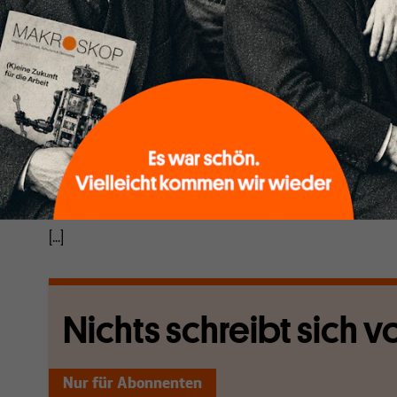
gemeint ist.
Diese Arbeitsteilung soll sicherstellen, dass die eigen
„positive Volkswirtschaftslehre“ weiterhin von ethi
betrieben werden kann. Um so unangreifbarerer soll s
Rechtfertigung der Ökonomisierung aller Lebensverh
Ein Unterschied besteht ohnehin nicht, ist doch der 
die Aufgabe zugewiesen, die Position der Standardö
begründen“, wie es Gregory Mankiw und Mark Taylor
„Grundzüge der Volkswirtschaftslehre“ schreiben.
[1]
[...]
Nichts schreibt sich vo
Nur für Abonnenten