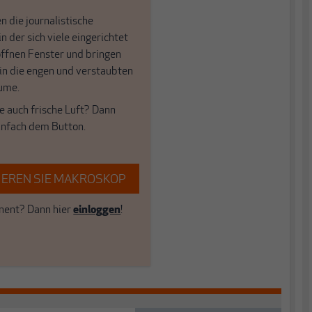
n die journalistische
in der sich viele eingerichtet
öffnen Fenster und bringen
 in die engen und verstaubten
ume.
e auch frische Luft? Dann
einfach dem Button.
EREN SIE MAKROSKOP
ent? Dann hier
einloggen
!