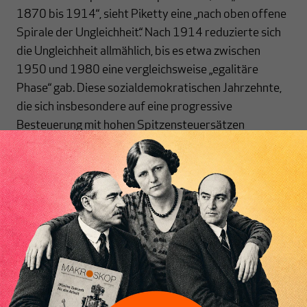
1870 bis 1914“, sieht Piketty eine „nach oben offene
Spirale der Ungleichheit.“ Nach 1914 reduzierte sich
die Ungleichheit allmählich, bis es etwa zwischen
1950 und 1980 eine vergleichsweise „egalitäre
Phase“ gab. Diese sozialdemokratischen Jahrzehnte,
die sich insbesondere auf eine progressive
Besteuerung mit hohen Spitzensteuersätzen
stützten, ging jedoch mit der neoliberalen Wende der
1980er zu Ende. Was folgte, war eine neue Phase des
„Hyperkapitalismus“.
Inhaltsverzeichnis
Neoliberalismus: Interessenpolitik für die
Vermögenden
Begreift man die Politik des Steuersparens, der
Deregulierung und der Privatisierung als
Interessenspolitik der Vermögenden, dann hat der