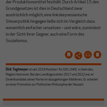
der Produktionsmittel festhält. Durch Artikel 15 des
Grundgesetzes ist dies in Deutschland zwar
ausdrücklich möglich; eine linkskeynesianische
Steuerpolitik hingegen ließe sich im Vergleich dazu
wesentlich einfacher umsetzen – und wäre, zumindest
in der Sicht ihrer Gegner, auch eine Form des
Sozialismus.
Dirk Tegtmeyer
ist seit 2016 Ratsherr für DIE LINKE. in Gehrden,
Region Hannover. Bei den Landtagswahlen 2017 und 2022 war er
Direktkandidat seiner Partei im dazugehörigen Wahlkreis. Er arbeitet
an einer Promotion zur Politischen Philosophie der Neuzeit.