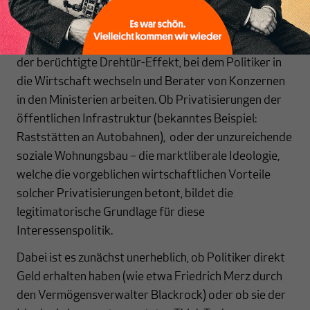
Neoliberalismus vorläufig obsiegt. Die bestehenden
parlamentarischen Demokratien sind ein Biotop
legaler Korruption: Parteispenden, Lobbyismus und
der berüchtigte Drehtür-Effekt, bei dem Politiker in
die Wirtschaft wechseln und Berater von Konzernen
in den Ministerien arbeiten. Ob Privatisierungen der
öffentlichen Infrastruktur (bekanntes Beispiel:
Raststätten an Autobahnen), oder der unzureichende
soziale Wohnungsbau – die marktliberale Ideologie,
welche die vorgeblichen wirtschaftlichen Vorteile
solcher Privatisierungen betont, bildet die
legitimatorische Grundlage für diese
Interessenspolitik.
Dabei ist es zunächst unerheblich, ob Politiker direkt
Geld erhalten haben (wie etwa Friedrich Merz durch
den Vermögensverwalter Blackrock) oder ob sie der