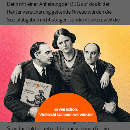
Denn mit einer Anhebung der BBG auf das in der
Rentenversicherung geltende Niveau würden die
Sozialabgaben nicht steigen, sondern sinken, weil die
Beitragseinnahmen deutlich erhöht würden.
Zwar würden auch die Ausgaben durch die steigende
Zahl von Versicherten steigen, aber diesen Effekt
Inhaltsverzeichnis
würden die höheren Beitragseinnahmen mehr als nur
gegenfinanzieren. Verschiedene Modellrechnungen
haben ergeben, dass der durchschnittliche
Beitragssatz in der GKV um über drei Prozentpunkte
sinken würde, wenn wir ein einheitliches
Krankenversicherungssystem und dort eine
Beitragsbemessungsgrenze wie in der
Rentenversicherung hätten.
Gerade wenn man die Sozialabgaben als
Standortfaktor betrachtet, müsste man für ein