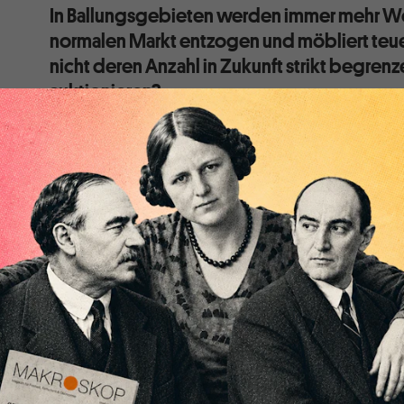
In Ballungsgebieten werden immer mehr
normalen Markt entzogen und möbliert te
nicht deren Anzahl in Zukunft strikt begrenz
auktionieren?
Zugegeben, ich habe in meinem Leben schon öfter i
gewohnt. Teilweise war das in den Ferien in dafür aus
waren es mehrmonatige Forschungsaufenthalte in de
waren im letzten Fall entweder Kollegen, die selbst 
anderswo unterwegs waren oder manchmal die Univers
Kooperationspartner auf Zeit wie mich eingerichtet
Auch bei den Ferienunterkünften handelte es sich e
untervermietete Sommerhäuser im langjährigen Besit
lagen in entlegeneren Gebieten, wo von privat versu
bescheidenen Tourismus dort mit zu verdienen. Ein s
mit anderen Wohnungssuchenden vor Ort in eine unz