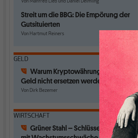
Von
Manfred Lieb
und
Daniel Deimling
Streit um die BBG: Die Empörung der
Gutsituierten
Von
Hartmut Reiners
GELD
Warum Kryptowährungen unser
Geld nicht ersetzen werden
Von
Dirk Bezemer
WIRTSCHAFT
Grüner Stahl – Schlüsselbranche
mit Wachstumsschwäche