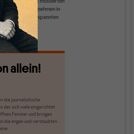
 in Deutschland mit möblierten
n. Denn hier übernehmen in
 bereits hochangespannten
n allein!
n die journalistische
in der sich viele eingerichtet
öffnen Fenster und bringen
 in die engen und verstaubten
ume.