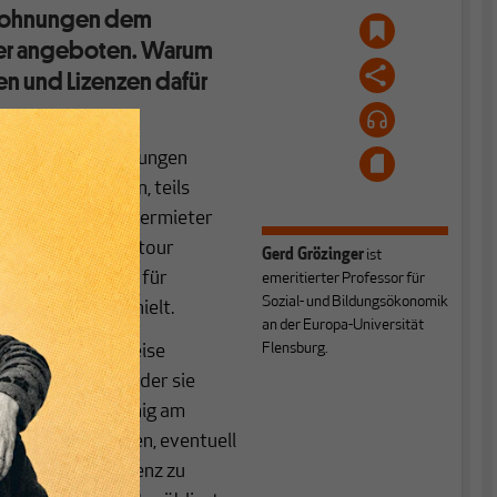
 Wohnungen dem
uer angeboten. Warum
en und Lizenzen dafür
n möblierten Wohnungen
gebauten Häusern, teils
n USA. Und die Vermieter
auf Wissenschaftstour
Gerd Grözinger
ist
ität selbst, die für
emeritierter Professor für
Sozial- und Bildungsökonomik
e Wohnungen vorhielt.
an der Europa-Universität
Flensburg.
ntweder um zeitweise
z von Familien oder sie
cht wurde, ein wenig am
chlechtes Gewissen, eventuell
iemliche Konkurrenz zu