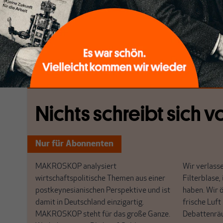
treten, hatte ich deshalb nie dabei. Aber was zurzeit
Wohnungen geschieht, hat eine ganz andere Dimensio
Ballungsgebieten Miethaie in größerem Ausmaß den
Wohnungsmarkt.
[...]
Nichts schreibt sich vo
Nur für Abonnenten
MAKROSKOP analysiert
Wir verlasse
wirtschaftspolitische Themen aus einer
Filterblase, 
postkeynesianischen Perspektive und ist
haben. Wir 
damit in Deutschland einzigartig.
frische Luft
MAKROSKOP steht für das große Ganze.
Debattenrä