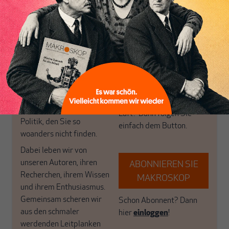
Inhaltsverzeichnis
wirtschaftspolitische
journalistische Filterblase,
Themen aus einer
in der sich viele
postkeynesianischen
eingerichtet haben. Wir
Perspektive und ist damit
öffnen Fenster und
in Deutschland einzigartig.
bringen frische Luft in die
MAKROSKOP steht für
engen und verstaubten
das große Ganze. Wir
Debattenräume.
haben einen Blick auf
Brauchen Sie auch frische
Geld, Wirtschaft und
Luft? Dann folgen Sie
Politik, den Sie so
einfach dem Button.
woanders nicht finden.
Dabei leben wir von
unseren Autoren, ihren
ABONNIEREN SIE
Recherchen, ihrem Wissen
MAKROSKOP
und ihrem Enthusiasmus.
Gemeinsam scheren wir
Schon Abonnent? Dann
aus den schmaler
hier
einloggen
!
werdenden Leitplanken