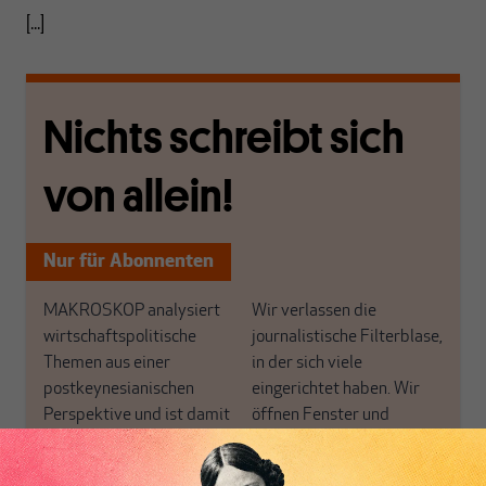
[...]
Nichts schreibt sich
von allein!
Nur für Abonnenten
MAKROSKOP analysiert
Wir verlassen die
wirtschaftspolitische
journalistische Filterblase,
Themen aus einer
in der sich viele
postkeynesianischen
eingerichtet haben. Wir
Perspektive und ist damit
öffnen Fenster und
in Deutschland einzigartig.
bringen frische Luft in die
MAKROSKOP steht für
engen und verstaubten