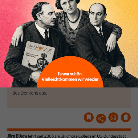
das große Ganze. Wir
Debattenräume.
haben einen Blick auf
Brauchen Sie auch frische
Inhaltsverzeichnis
Geld, Wirtschaft und
Luft? Dann folgen Sie
Politik, den Sie so
einfach dem Button.
woanders nicht finden.
Dabei leben wir von
unseren Autoren, ihren
ABONNIEREN SIE
Recherchen, ihrem Wissen
MAKROSKOP
und ihrem Enthusiasmus.
Gemeinsam scheren wir
Schon Abonnent? Dann
aus den schmaler
hier
einloggen
!
werdenden Leitplanken
des Denkens aus.
Jörg Bibow
lehrt seit 2006 am Skidmore College im US-Bundesstaat