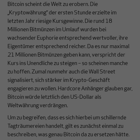
Bitcoin scheint die Welt zu erobern. Die
„Kryptowährung“ der ersten Stunde erzielte im
letzten Jahr riesige Kursgewinne. Die rund 18
Millionen Bitmünzen im Umlauf wurden bei
wachsender Euphorie entsprechend wertvoller, ihre
Eigentümer entsprechend reicher. Da es nur maximal
21 Millionen Bitmünzen geben kann, verspricht der
Kurs ins Unendliche zu steigen – so scheinen manche
zu hoffen. Zumal nunmehr auch die Wall Street
signalisiert, sich stärker im Krypto-Geschäft
engagieren zu wollen. Hardcore Anhänger glauben gar,
Bitcoin würde letztlich den US-Dollar als
Weltwährung verdrängen.
Um zu begreifen, dass es sich hierbei um schillernde
Tagträumereien handelt, gilt es zunächst einmal zu
beschreiben, was genau Bitcoin da zu ersetzen hätte.