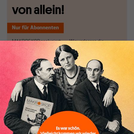
von allein!
Nur für Abonnenten
MAKROSKOP analysiert
Wir verlassen die
wirtschaftspolitische
journalistische Filterblase,
Themen aus einer
in der sich viele
postkeynesianischen
eingerichtet haben. Wir
Inhaltsverzeichnis
Perspektive und ist damit
öffnen Fenster und
in Deutschland einzigartig.
bringen frische Luft in die
MAKROSKOP steht für
engen und verstaubten
das große Ganze. Wir
Debattenräume.
haben einen Blick auf
Brauchen Sie auch frische
Geld, Wirtschaft und
Luft? Dann folgen Sie
Politik, den Sie so
einfach dem Button.
woanders nicht finden.
Dabei leben wir von