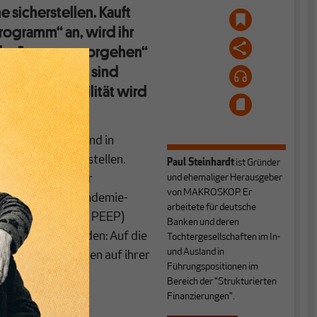
ne sicherstellen. Kauft
rogramm“ an, wird ihr
n der Eurozone vorgehen“
igende Spreads sind
ie Finanzstabilität wird
de“ eingeleitet und in
heankäufe einzustellen.
Paul Steinhardt
ist Gründer
ch, dass von einer
und ehemaliger Herausgeber
von MAKROSKOP. Er
rden unter dem Pandemie-
arbeitete für deutsche
chase Programme PEEP)
Banken und deren
ist begrenzt worden: Auf die
Tochtergesellschaften im In-
und Ausland in
on Staatsanleihen auf ihrer
Führungspositionen im
Bereich der "Strukturierten
Finanzierungen".