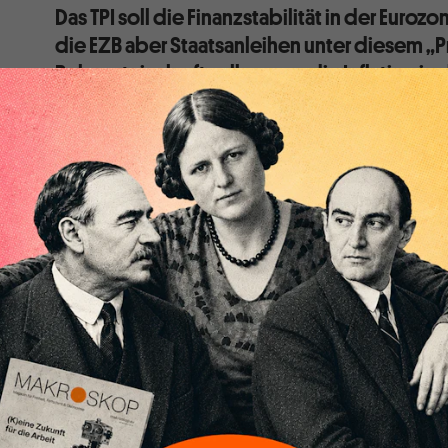
Das TPI soll die Finanzstabilität in der Eurozo
die EZB aber Staatsanleihen unter diesem „P
Bekenntnis „kraftvoll gegen die Inflation i
zu wollen, infrage gestellt. Wetten auf ste
daher Ausdruck einer rationalen Erwartung: D
der Inflationshysterie geopfert werden.
Im Kampf gegen die Inflation hat die EZB die „Zinswen
diesem Zusammenhang angekündigt, ihre Staatsanlei
Liest man allerdings das Kleingedruckte, dann zeigt si
„Einstellung“ nicht die Rede sein kann. Weiterhin we
Notfallankaufprogramm (Pandemic Emergency Pur
Staatsanleiheankäufe getätigt. Lediglich ihr Umfang 
Summe der Erlöse aus der planmäßigen Rückzahlung v
Bilanz.
Die EZB macht ihren Job - aber schlecht