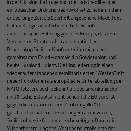
in der Ukraine die Frage nach der postneoliberalen
europäischen Ordnung beantwortet zu haben, indem
er das lange Zeit als überholt angesehene Modell des
Kalten Krieges wiederbelebt hat: ein unter
amerikanischer Führung geeintes Europa, das den
Vereinigten Staaten als transatlantischer
Brückenkopf in ihrer Konfrontation mit einem
gemeinsamen Feind – damals die Sowjetunion und
heute Russland – dient. Die Eingliederung in einen
wiederauferstandenen, remilitarisierten "Westen" mit
neuen Funktionen als europäische Unterabteilung der
NATO, letztere auch bekannt als das amerikanische
militärische Establishment, scheint die EU vorerst
gegen die zerstörerischen Zentrifugalkräfte
geschützt zu haben, die seit langem an ihr zerren,
freilich ohne sie für immer zu beseitigen. Durch die
Wiederherstellung des Westens neutralisierte der