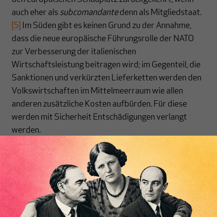
auch eher als
subcomandante
denn als Mitgliedstaat.
[5]
Im Süden gibt es keinen Grund zu der Annahme,
dass die neue europäische Führungsrolle der NATO
zur Verbesserung der italienischen
Wirtschaftsleistung beitragen wird; im Gegenteil, die
Sanktionen und verkürzten Lieferketten werden den
Volkswirtschaften im Mittelmeerraum wie allen
anderen zusätzliche Kosten aufbürden. Für diese
werden mit Sicherheit Entschädigungen verlangt
werden.
Allerdings werden die reichen Mitgliedstaaten der EU
damit beschäftigt sein, ihre Verteidigungsausgaben
gegen den absehbaren Widerstand ihrer Bürger auf
Inhaltsverzeichnis
das von der NATO geforderte, ständig steigende
Niveau anzuheben, zusätzlich zu ihrer finanziellen
Unterstützung weiterer, auf dem Weg zum NATO-