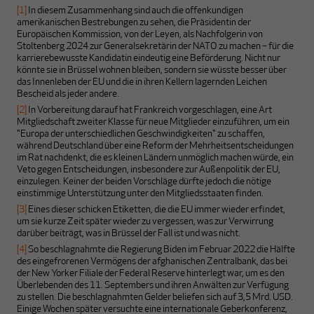
[1]
In diesem Zusammenhang sind auch die offenkundigen
amerikanischen Bestrebungen zu sehen, die Präsidentin der
Europäischen Kommission, von der Leyen, als Nachfolgerin von
Stoltenberg 2024 zur Generalsekretärin der NATO zu machen – für die
karrierebewusste Kandidatin eindeutig eine Beförderung. Nicht nur
könnte sie in Brüssel wohnen bleiben, sondern sie wüsste besser über
das Innenleben der EU und die in ihren Kellern lagernden Leichen
Bescheid als jeder andere.
[2]
In Vorbereitung darauf hat Frankreich vorgeschlagen, eine Art
Mitgliedschaft zweiter Klasse für neue Mitglieder einzuführen, um ein
"Europa der unterschiedlichen Geschwindigkeiten" zu schaffen,
während Deutschland über eine Reform der Mehrheitsentscheidungen
im Rat nachdenkt, die es kleinen Ländern unmöglich machen würde, ein
Veto gegen Entscheidungen, insbesondere zur Außenpolitik der EU,
einzulegen. Keiner der beiden Vorschläge dürfte jedoch die nötige
einstimmige Unterstützung unter den Mitgliedsstaaten finden.
[3]
Eines dieser schicken Etiketten, die die EU immer wieder erfindet,
um sie kurze Zeit später wieder zu vergessen, was zur Verwirrung
darüber beiträgt, was in Brüssel der Fall ist und was nicht.
[4]
So beschlagnahmte die Regierung Biden im Februar 2022 die Hälfte
des eingefrorenen Vermögens der afghanischen Zentralbank, das bei
der New Yorker Filiale der Federal Reserve hinterlegt war, um es den
Überlebenden des 11. Septembers und ihren Anwälten zur Verfügung
zu stellen. Die beschlagnahmten Gelder beliefen sich auf 3,5 Mrd. USD.
Einige Wochen später versuchte eine internationale Geberkonferenz,