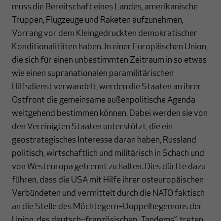
muss die Bereitschaft eines Landes, amerikanische
Truppen, Flugzeuge und Raketen aufzunehmen,
Vorrang vor dem Kleingedruckten demokratischer
Konditionalitäten haben. In einer Europäischen Union,
die sich für einen unbestimmten Zeitraum in so etwas
wie einen supranationalen paramilitärischen
Hilfsdienst verwandelt, werden die Staaten an ihrer
Ostfront die gemeinsame außenpolitische Agenda
weitgehend bestimmen können. Dabei werden sie von
den Vereinigten Staaten unterstützt, die ein
geostrategisches Interesse daran haben, Russland
politisch, wirtschaftlich und militärisch in Schach und
von Westeuropa getrennt zu halten. Dies dürfte dazu
führen, dass die USA mit Hilfe ihrer osteuropäischen
Verbündeten und vermittelt durch die NATO faktisch
an die Stelle des Möchtegern–Doppelhegemons der
Union, des deutsch–französischen „Tandems“, treten.