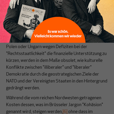
Beitritt befindlicher EU-Mitgliedstaaten. Damit wird
der Wettbewerb um EU-Subventionen, auch aufgrund
neuer, kriegsbedingter Bedürfnisse der östlichen
Mitgliedstaaten, zum Beispiel wegen der Aufnahme
ukrainischer Flüchtlinge und ukrainischer
Agrarprodukte, weiter zunehmen. Pläne, Ländern wie
Polen oder Ungarn wegen Defiziten bei der
"Rechtsstaatlichkeit" die finanzielle Unterstützung zu
kürzen, werden in dem Maße obsolet, wie kulturelle
Konflikte zwischen "illiberaler" und "liberaler"
Demokratie durch die geostrategischen Ziele der
NATO und der Vereinigten Staaten in den Hintergrund
gedrängt werden.
Während die vom reichen Nordwesten getragenen
Kosten dessen, was im Brüsseler Jargon "Kohäsion"
genannt wird, steigen werden,
[6]
ohne dass im