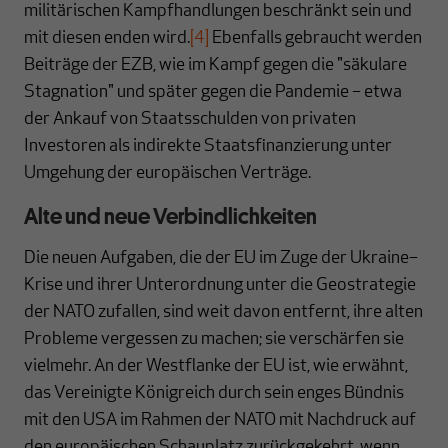
militärischen Kampfhandlungen beschränkt sein und
mit diesen enden wird.
[4]
Ebenfalls gebraucht werden
Beiträge der EZB, wie im Kampf gegen die "säkulare
Stagnation" und später gegen die Pandemie – etwa
der Ankauf von Staatsschulden von privaten
Investoren als indirekte Staatsfinanzierung unter
Umgehung der europäischen Verträge.
Alte und neue Verbindlichkeiten
Die neuen Aufgaben, die der EU im Zuge der Ukraine–
Krise und ihrer Unterordnung unter die Geostrategie
der NATO zufallen, sind weit davon entfernt, ihre alten
Probleme vergessen zu machen; sie verschärfen sie
vielmehr. An der Westflanke der EU ist, wie erwähnt,
das Vereinigte Königreich durch
sein enges Bündnis
mit den USA im Rahmen der NATO mit Nachdruck auf
den europäischen Schauplatz zurückgekehrt, wenn