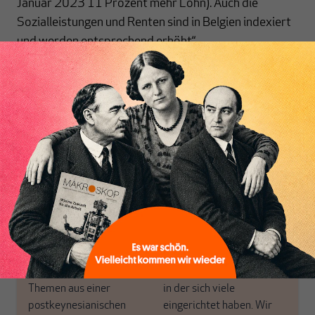
Januar 2023 11 Prozent mehr Lohn). Auch die
Sozialleistungen und Renten sind in Belgien indexiert
und werden entsprechend erhöht.“
[...]
Inhaltsverzeichnis
Nichts schreibt sich
von allein!
Nur für Abonnenten
MAKROSKOP analysiert
Wir verlassen die
wirtschaftspolitische
journalistische Filterblase,
Themen aus einer
in der sich viele
postkeynesianischen
eingerichtet haben. Wir