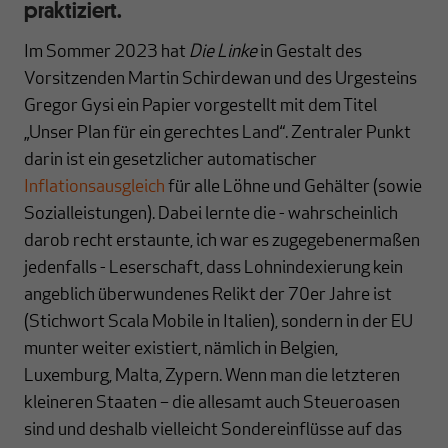
praktiziert.
Im Sommer 2023 hat
Die Linke
in Gestalt des
Vorsitzenden Martin Schirdewan und des Urgesteins
Gregor Gysi ein Papier vorgestellt mit dem Titel
„Unser Plan für ein gerechtes Land“. Zentraler Punkt
darin ist ein gesetzlicher automatischer
Inflationsausgleich
für alle Löhne und Gehälter (sowie
Sozialleistungen). Dabei lernte die - wahrscheinlich
darob recht erstaunte, ich war es zugegebenermaßen
jedenfalls - Leserschaft, dass Lohnindexierung kein
angeblich überwundenes Relikt der 70er Jahre ist
(Stichwort Scala Mobile in Italien), sondern in der EU
munter weiter existiert, nämlich in Belgien,
Luxemburg, Malta, Zypern. Wenn man die letzteren
kleineren Staaten – die allesamt auch Steueroasen
sind und deshalb vielleicht Sondereinflüsse auf das