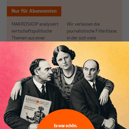
Nur für Abonnenten
MAKROSKOP analysiert
Wir verlassen die
wirtschaftspolitische
journalistische Filterblase,
Themen aus einer
in der sich viele
postkeynesianischen
eingerichtet haben. Wir
Perspektive und ist damit
öffnen Fenster und
in Deutschland einzigartig.
bringen frische Luft in die
MAKROSKOP steht für
engen und verstaubten
Inhaltsverzeichnis
das große Ganze. Wir
Debattenräume.
haben einen Blick auf
Brauchen Sie auch frische
Geld, Wirtschaft und
Luft? Dann folgen Sie
Politik, den Sie so
einfach dem Button.
woanders nicht finden.
Dabei leben wir von
unseren Autoren, ihren
ABONNIEREN SIE
Recherchen, ihrem Wissen
MAKROSKOP