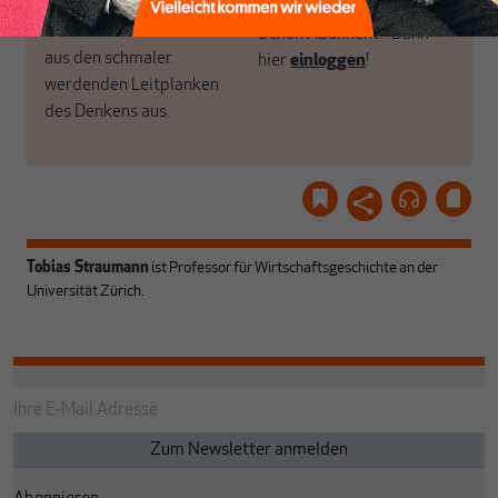
und ihrem Enthusiasmus.
Gemeinsam scheren wir
Schon Abonnent? Dann
aus den schmaler
hier
einloggen
!
werdenden Leitplanken
des Denkens aus.
Tobias Straumann
ist Professor für Wirtschaftsgeschichte an der
Universität Zürich.