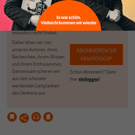
das große Ganze. Wir
Debattenräume.
haben einen Blick auf
Brauchen Sie auch frische
Geld, Wirtschaft und
Luft? Dann folgen Sie
Politik, den Sie so
einfach dem Button.
woanders nicht finden.
Dabei leben wir von
unseren Autoren, ihren
ABONNIEREN SIE
Recherchen, ihrem Wissen
MAKROSKOP
und ihrem Enthusiasmus.
Gemeinsam scheren wir
Schon Abonnent? Dann
aus den schmaler
hier
einloggen
!
werdenden Leitplanken
des Denkens aus.