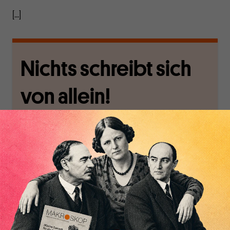
[...]
Nichts schreibt sich
von allein!
Nur für Abonnenten
MAKROSKOP analysiert
Wir verlassen die
Inhaltsverzeichnis
wirtschaftspolitische
journalistische Filterblase,
Themen aus einer
in der sich viele
postkeynesianischen
eingerichtet haben. Wir
Perspektive und ist damit
öffnen Fenster und
in Deutschland einzigartig.
bringen frische Luft in die
MAKROSKOP steht für
engen und verstaubten