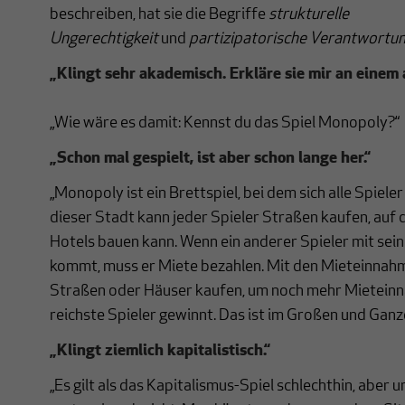
beschreiben, hat sie die Begriffe
strukturelle
Ungerechtigkeit
und
partizipatorische Verantwortu
„Klingt sehr akademisch. Erkläre sie mir an einem 
„Wie wäre es damit: Kennst du das Spiel Monopoly?“
„Schon mal gespielt, ist aber schon lange her.“
„Monopoly ist ein Brettspiel, bei dem sich alle Spieler
dieser Stadt kann jeder Spieler Straßen kaufen, auf 
Hotels bauen kann. Wenn ein anderer Spieler mit sein
kommt, muss er Miete bezahlen. Mit den Mieteinnah
Straßen oder Häuser kaufen, um noch mehr Mietei
reichste Spieler gewinnt. Das ist im Großen und Ganze
„Klingt ziemlich kapitalistisch.“
„Es gilt als das Kapitalismus-Spiel schlechthin, aber 