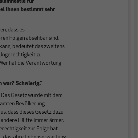
ralamnestie für
 bei ihnen bestimmt sehr
ten, dass es
eren Folgen absehbar sind.
kann, bedeutet das zweitens
Ungerechtigkeit zu
: Wer hat die Verantwortung
 war? Schwierig.“
tz. Das Gesetz wurde mit dem
esamten Bevölkerung
aus, dass dieses Gesetz dazu
e andere Hälfte immer ärmer.
rechtigkeit zur Folge hat.
t, dass ihre Lebenserwartung