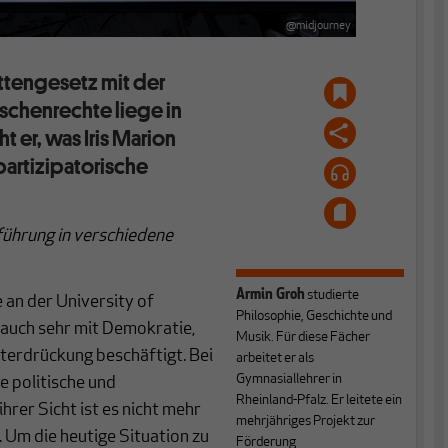
@midjourney
ettengesetz mit der
chenrechte liege in
 er, was Iris Marion
partizipatorische
nführung in verschiedene
Armin Groh
studierte
 an der University of
Philosophie, Geschichte und
t auch sehr mit Demokratie,
Musik. Für diese Fächer
nterdrückung beschäftigt. Bei
arbeitet er als
Gymnasiallehrer in
e politische und
Rheinland-Pfalz. Er leitete ein
hrer Sicht ist es nicht mehr
mehrjähriges Projekt zur
. Um die heutige Situation zu
Förderung