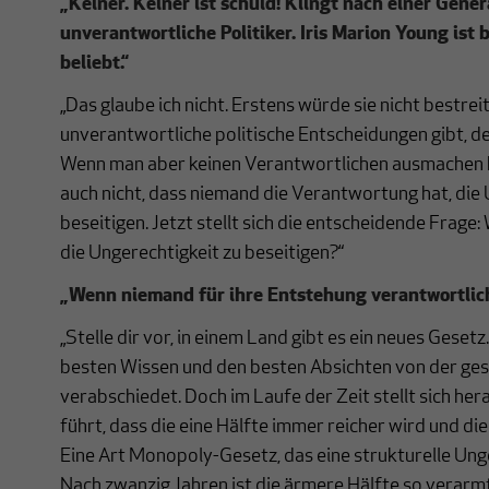
„Keiner. Keiner ist schuld! Klingt nach einer Gene
unverantwortliche Politiker. Iris Marion Young ist
beliebt.“
„Das glaube ich nicht. Erstens würde sie nicht bestrei
unverantwortliche politische Entscheidungen gibt, d
Wenn man aber keinen Verantwortlichen ausmachen 
auch nicht, dass niemand die Verantwortung hat, die 
beseitigen. Jetzt stellt sich die entscheidende Frage
die Ungerechtigkeit zu beseitigen?“
„Wenn niemand für ihre Entstehung verantwortlich
„Stelle dir vor, in einem Land gibt es ein neues Gese
besten Wissen und den besten Absichten von der g
verabschiedet. Doch im Laufe der Zeit stellt sich her
führt, dass die eine Hälfte immer reicher wird und di
Eine Art Monopoly-Gesetz, das eine strukturelle Unge
Nach zwanzig Jahren ist die ärmere Hälfte so verarm