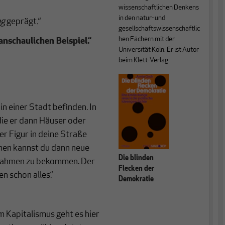
wissenschaftlichen Denkens
in den natur- und
ng
geprägt
.
“
gesellschaftswissenschaftlic
hen Fächern mit der
anschaulichen Beispiel.“
Universität Köln. Er ist Autor
beim Klett-Verlag.
 in einer Stadt befinden. In
die er dann Häuser oder
er Figur in deine Straße
men kannst du dann neue
Die blinden
nnahmen zu bekommen. Der
Flecken der
n schon alles.“
Demokratie
um Kapitalismus geht es hier