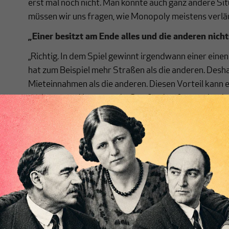
erst mal noch nicht. Man könnte auch ganz andere Sit
müssen wir uns fragen, wie Monopoly meistens verläu
„Einer besitzt am Ende alles und die anderen nicht
„Richtig. In dem Spiel gewinnt irgendwann einer einen
hat zum Beispiel mehr Straßen als die anderen. Desha
Mieteinnahmen als die anderen. Diesen Vorteil kann e
ausbauen und immer mehr Straßen kaufen, wodurch
Mieteinnahmen bekommt usw. Die anderen sind irge
ihre Straßen und Häuser verkaufen, bis sie nichts m
das würde in der Wirklichkeit stattfinden. Einer wür
anderen arm. Wer ist jetzt für die Armut verantwortl
Armen?“
„Vielleicht keiner von beiden, sondern die Spielreg
„Das ist hier der entscheidende Punkt. Wenn ein Spie
erreicht hat, können die anderen Spieler sich so anstr