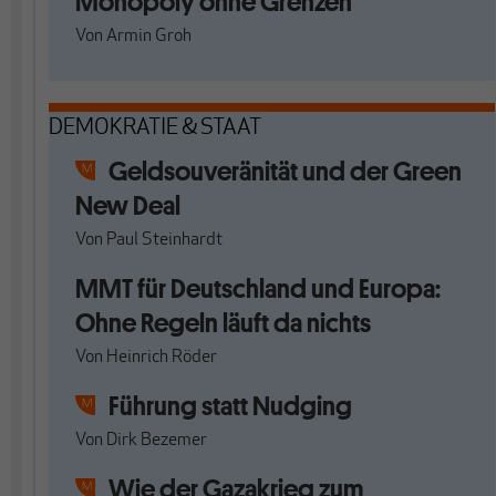
Monopoly ohne Grenzen
Von
Armin Groh
DEMOKRATIE & STAAT
Geldsouveränität und der Green
New Deal
Von
Paul Steinhardt
MMT für Deutschland und Europa:
Ohne Regeln läuft da nichts
Von
Heinrich Röder
Führung statt Nudging
Von
Dirk Bezemer
Wie der Gazakrieg zum