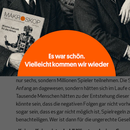
Spielregeln machen es ihnen praktisch unmöglich ihre
Dieser Vorteil entsteht auch dann, wenn alle gleich g
hat, entscheidet dann allein der Würfel. Die Ungleichh
dadurch, dass die einen gemeine Sklavenhalter oder d
sondern durch etwas Abstraktes, die Spielregeln. Da
als
strukturelle Ungerechtigkeit
bezeichnen.“
„Aber sind denn nicht diejenigen, die die Spielreg
verantwortlich für die Ungerechtigkeit?“
„Nicht unbedingt. Angenommen, das Spiel wäre Wirkli
nur sechs, sondern Millionen Spieler teilnehmen. Die 
Anfang an dagewesen, sondern hätten sich im Laufe de
Tausende Menschen hätten zu der Entstehung dieser 
könnte sein, dass die negativen Folgen gar nicht vor
sogar sein, dass es gar nicht möglich ist, Spielregeln 
benachteiligen. Wer ist dann für die ungerechte Gese