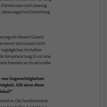
te. Könnte man nach zwanzig
, diese negative Entwicklung
kerung mit diesem Gesetz
Sie nimmt das Gesetz nicht
r tagtägliches Verhalten
che Verantwortung
. Es ist eine
sein Handeln an struktureller
r von Ungerechtigkeiten
tigkeit. Gilt denn diese
lobal?“
dustrie. Die Textilindustrie,