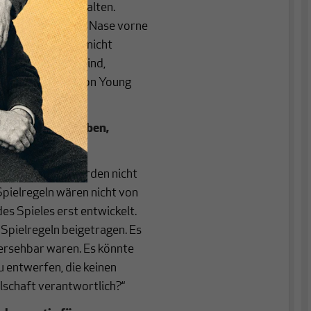
n Abstieg aufzuhalten.
ut spielen. Wer die Nase vorne
eit entsteht also nicht
ie anderen faul sind,
s würde Iris Marion Young
eln entworfen haben,
chkeit und es würden nicht
Spielregeln wären nicht von
s Spieles erst entwickelt.
Spielregeln beigetragen. Es
hersehbar waren. Es könnte
zu entwerfen, die keinen
llschaft verantwortlich?“