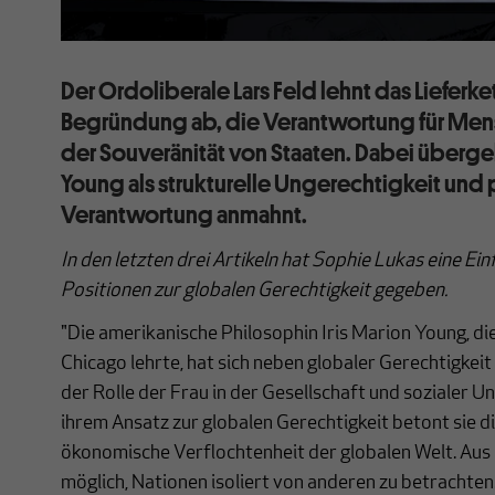
Der Ordoliberale Lars Feld lehnt das Lieferk
Begründung ab, die Verantwortung für Mens
der Souveränität von Staaten. Dabei übergeht
Young als strukturelle Ungerechtigkeit und 
Verantwortung anmahnt.
I
n den letzten drei Artikeln hat Sophie Lukas eine Ei
Positionen zur globalen Gerechtigkeit gegeben.
"Die amerikanische Philosophin Iris Marion Young, die
Chicago lehrte, hat sich neben globaler Gerechtigkei
der Rolle der Frau in der Gesellschaft und sozialer U
ihrem Ansatz zur globalen Gerechtigkeit betont sie di
ökonomische Verflochtenheit der globalen Welt. Aus i
möglich, Nationen isoliert von anderen zu betrachten