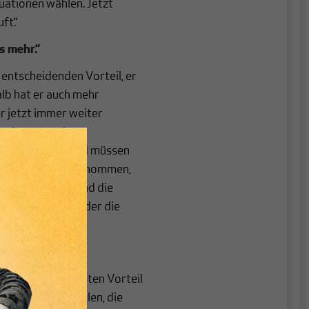
uationen wählen. Jetzt
ft.“
s mehr.“
 entscheidenden Vorteil, er
lb hat er auch mehr
r jetzt immer weiter
 er immer mehr
ndwann pleite und müssen
ehr besitzen. Angenommen,
de reich werden und die
ich? Der Reiche oder die
eln.“
ler einen bestimmten Vorteil
engen wie sie wollen, die