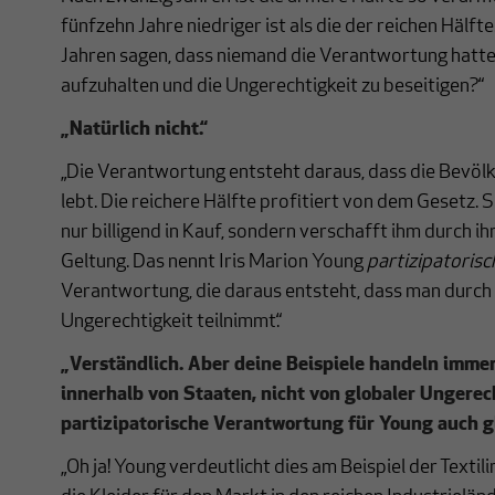
fünfzehn Jahre niedriger ist als die der reichen Hälf
Jahren sagen, dass niemand die Verantwortung hatte
aufzuhalten und die Ungerechtigkeit zu beseitigen?“
„Natürlich nicht.“
„Die Verantwortung entsteht daraus, dass die Bevöl
lebt. Die reichere Hälfte profitiert von dem Gesetz. 
nur billigend in Kauf, sondern verschafft ihm durch ih
Geltung. Das nennt Iris Marion Young
partizipatoris
Verantwortung, die daraus entsteht, dass man durch 
Ungerechtigkeit teilnimmt.“
„Verständlich. Aber deine Beispiele handeln imme
innerhalb von Staaten, nicht von globaler Ungerech
partizipatorische Verantwortung für Young auch g
„Oh ja! Young verdeutlicht dies am Beispiel der Textilin