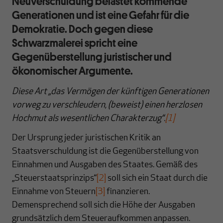
Neuverschuldung belastet kommende
Generationen und ist eine Gefahr für die
Demokratie. Doch gegen diese
Schwarzmalerei spricht eine
Gegenüberstellung juristischer und
ökonomischer Argumente.
Diese Art „das Vermögen der künftigen Generationen
vorweg zu verschleudern, (beweist) einen herzlosen
Hochmut als wesentlichen Charakterzug“.
[1]
Der Ursprung jeder juristischen Kritik an
Staatsverschuldung ist die Gegenüberstellung von
Einnahmen und Ausgaben des Staates. Gemäß des
„Steuerstaatsprinzips“
[2]
soll sich ein Staat durch die
Einnahme von Steuern
[3]
finanzieren.
Demensprechend soll sich die Höhe der Ausgaben
grundsätzlich dem Steueraufkommen anpassen.