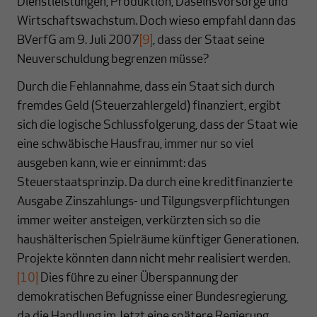
Dienstleistungen, Produktion, Daseinsvorsorge und
Wirtschaftswachstum. Doch wieso empfahl dann das
BVerfG am 9. Juli 2007
[9]
, dass der Staat seine
Neuverschuldung begrenzen müsse?
Durch die Fehlannahme, dass ein Staat sich durch
fremdes Geld (Steuerzahlergeld) finanziert, ergibt
sich die logische Schlussfolgerung, dass der Staat wie
eine schwäbische Hausfrau, immer nur so viel
ausgeben kann, wie er einnimmt: das
Steuerstaatsprinzip. Da durch eine kreditfinanzierte
Ausgabe Zinszahlungs- und Tilgungsverpflichtungen
immer weiter ansteigen, verkürzten sich so die
haushälterischen Spielräume künftiger Generationen.
Projekte könnten dann nicht mehr realisiert werden.
[10]
Dies führe zu einer Überspannung der
demokratischen Befugnisse einer Bundesregierung,
da die Handlung im Jetzt eine spätere Regierung