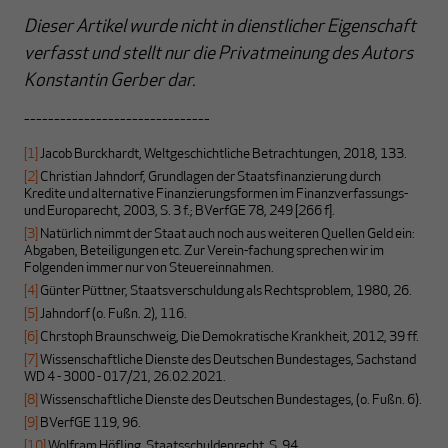
Dieser Artikel wurde nicht in dienstlicher Eigenschaft
verfasst und stellt nur die Privatmeinung des Autors
Konstantin Gerber dar.
-------------------------------
[1]
Jacob Burckhardt, Weltgeschichtliche Betrachtungen, 2018, 133.
[2]
Christian Jahndorf, Grundlagen der Staatsfinanzierung durch
Kredite und alternative Finanzierungsformen im Finanzverfassungs-
und Europarecht, 2003, S. 3 f.; BVerfGE 78, 249 [266 f].
[3]
Natürlich nimmt der Staat auch noch aus weiteren Quellen Geld ein:
Abgaben, Beteiligungen etc. Zur Verein-fachung sprechen wir im
Folgenden immer nur von Steuereinnahmen.
[4]
Günter Püttner, Staatsverschuldung als Rechtsproblem, 1980, 26.
[5]
Jahndorf (o. Fußn. 2), 116.
[6]
Chrstoph Braunschweig, Die Demokratische Krankheit, 2012, 39 ff.
[7]
Wissenschaftliche Dienste des Deutschen Bundestages, Sachstand
WD 4 - 3000 - 017/21, 26.02.2021.
[8]
Wissenschaftliche Dienste des Deutschen Bundestages, (o. Fußn. 6).
[9]
BVerfGE 119, 96.
[10]
Wolfram Höfling, Staatsschuldenrecht, S. 94.