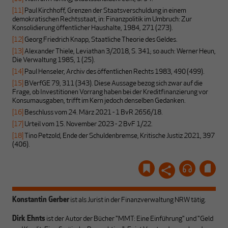
[11]
Paul Kirchhoff, Grenzen der Staatsverschuldung in einem
demokratischen Rechtsstaat, in: Finanzpolitik im Umbruch: Zur
Konsolidierung öffentlicher Haushalte, 1984, 271 (273).
[12]
Georg Friedrich Knapp, Staatliche Theorie des Geldes.
[13]
Alexander Thiele, Leviathan 3/2018, S. 341; so auch: Werner Heun,
Die Verwaltung 1985, 1 (25).
[14]
Paul Henseler, Archiv des öffentlichen Rechts 1983, 490 (499).
[15]
BVerfGE 79, 311 (343). Diese Aussage bezog sich zwar auf die
Frage, ob Investitionen Vorrang haben bei der Kreditfinanzierung vor
Konsumausgaben, trifft im Kern jedoch denselben Gedanken.
[16]
Beschluss vom 24. März 2021 - 1 BvR 2656/18.
[17]
Urteil vom 15. November 2023 - 2 BvF 1/22.
[18]
Tino Petzold, Ende der Schuldenbremse, Kritische Justiz 2021, 397
(406).
Konstantin Gerber
ist als Jurist in der Finanzverwaltung NRW tätig.
Dirk Ehnts
ist der Autor der Bücher "MMT: Eine Einführung" und "Geld