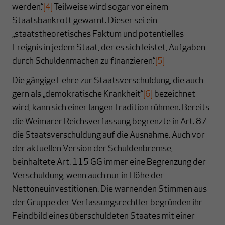
werden.“
[4]
Teilweise wird sogar vor einem
Staatsbankrott gewarnt. Dieser sei ein
„staatstheoretisches Faktum und potentielles
Ereignis in jedem Staat, der es sich leistet, Aufgaben
durch Schuldenmachen zu finanzieren.“
[5]
Die gängige Lehre zur Staatsverschuldung, die auch
gern als „demokratische Krankheit“
[6]
bezeichnet
wird, kann sich einer langen Tradition rühmen. Bereits
die Weimarer Reichsverfassung begrenzte in Art. 87
die Staatsverschuldung auf die Ausnahme. Auch vor
der aktuellen Version der Schuldenbremse,
beinhaltete Art. 115 GG immer eine Begrenzung der
Verschuldung, wenn auch nur in Höhe der
Nettoneuinvestitionen. Die warnenden Stimmen aus
der Gruppe der Verfassungsrechtler begründen ihr
Feindbild eines überschuldeten Staates mit einer