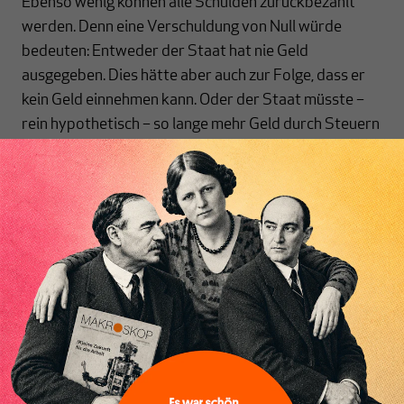
Ebenso wenig können alle Schulden zurückbezahlt
werden. Denn eine Verschuldung von Null würde
bedeuten: Entweder der Staat hat nie Geld
ausgegeben. Dies hätte aber auch zur Folge, dass er
kein Geld einnehmen kann. Oder der Staat müsste –
rein hypothetisch – so lange mehr Geld durch Steuern
aus der Wirtschaft zurückholen als er ausgibt, bis
sämtliches staatliches Geld verschwunden ist. Dies
wäre nur durch eine enorme Zunahme von privater
Verschuldung möglich.
Inhaltsverzeichnis
Zudem wird oft auf die Begrenzung politischer Macht
verwiesen, die angeblich durch die Schuldenbremse
ermöglicht würde. Der Grundsatz „Macht auf Zeit“,
der dem Demokratieprinzip innewohnt, ist in Bezug
auf Staatsverschuldung widersprüchlich. Er steht im
direkten Konflikt mit dem Sozialstaatsprinzip und
damit der Notwendigkeit auch Entscheidungen zu