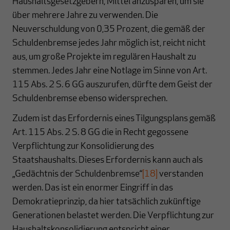
Haushaltsgesetzgebern, Mittel anzusparen, um sie
über mehrere Jahre zu verwenden. Die
Neuverschuldung von 0,35 Prozent, die gemäß der
Schuldenbremse jedes Jahr möglich ist, reicht nicht
aus, um große Projekte im regulären Haushalt zu
stemmen. Jedes Jahr eine Notlage im Sinne von Art.
115 Abs. 2 S. 6 GG auszurufen, dürfte dem Geist der
Schuldenbremse ebenso widersprechen.
Zudem ist das Erfordernis eines Tilgungsplans gemäß
Art. 115 Abs. 2 S. 8 GG die in Recht gegossene
Verpflichtung zur Konsolidierung des
Staatshaushalts. Dieses Erfordernis kann auch als
„Gedächtnis der Schuldenbremse“
[18]
verstanden
werden. Das ist ein enormer Eingriff in das
Demokratieprinzip, da hier tatsächlich zukünftige
Generationen belastet werden. Die Verpflichtung zur
Haushaltskonsolidierung entspricht einer