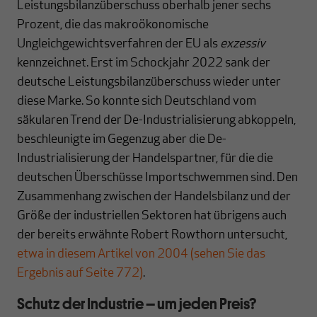
Leistungsbilanzüberschuss oberhalb jener sechs
Prozent, die das makroökonomische
Ungleichgewichtsverfahren der EU als
exzessiv
kennzeichnet. Erst im Schockjahr 2022 sank der
deutsche Leistungsbilanzüberschuss wieder unter
diese Marke. So konnte sich Deutschland vom
säkularen Trend der De-Industrialisierung abkoppeln,
beschleunigte im Gegenzug aber die De-
Industrialisierung der Handelspartner, für die die
deutschen Überschüsse Importschwemmen sind. Den
Zusammenhang zwischen der Handelsbilanz und der
Größe der industriellen Sektoren hat übrigens auch
der bereits erwähnte Robert Rowthorn untersucht,
etwa in diesem Artikel von 2004 (sehen Sie das
Ergebnis auf Seite 772)
.
Schutz der Industrie – um jeden Preis?