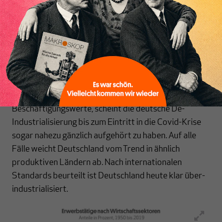
Inhaltsverzeichnis
auf die Nennung konkreter Zahlen, weil sie je nach
statistischen Sektorenabgrenzungen unterschiedlich
ausfallen – die übergreifende Logik im Zeit- oder
Ländervergleich ist aber stets dieselbe). Dann aber
passierte etwas, im Unterschied zu anderen reifen
Ökonomien wie den USA, Frankreich, Großbritannien
und Italien: Die De-Industrialisierung verlangsamte
sich. Betrachtet man nicht relative, sondern absolute
Beschäftigungswerte, scheint die deutsche De-
Industrialisierung bis zum Eintritt in die Covid-Krise
sogar nahezu gänzlich aufgehört zu haben. Auf alle
Fälle weicht Deutschland vom Trend in ähnlich
produktiven Ländern ab. Nach internationalen
Standards beurteilt ist Deutschland heute klar über-
industrialisiert.