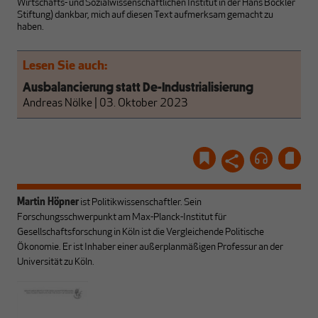
Wirtschafts- und Sozialwissenschaftlichen Institut in der Hans Böckler
Stiftung) dankbar, mich auf diesen Text aufmerksam gemacht zu
haben.
Lesen Sie auch:
Ausbalancierung statt De-Industrialisierung
Andreas Nölke
|
03. Oktober 2023
Martin Höpner
ist Politikwissenschaftler. Sein
Forschungsschwerpunkt am Max-Planck-Institut für
Gesellschaftsforschung in Köln ist die Vergleichende Politische
Ökonomie. Er ist Inhaber einer außerplan­mäßigen Professur an der
Universität zu Köln.