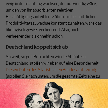
ewig in dem Umfang wachsen, der notwendig wäre,
um den von ihr absorbierten relativen
Beschäftigungsanteil trotz überdurchschnittlicher
Produktivitätszuwächse konstant zu halten, wäre das
ökologisch gewiss verheerend. Also, noch
verheerender als ohnehin schon.
Deutschland koppelt sich ab
So weit, so gut. Betrachten wir die Abläufe in
Deutschland, stoßen wir aber auf eine Besonderheit.
Diesen Daten des Statistischen Bundesamts zufolge
(scrollen Sie nach unten, um die gesamte Zeitreihe zu
sehen) setzte die relative Schrumpfung des
deutschen Industriesektors zur Mitte der
Sechzigerjahre ein und setzte sich mindestens bis
kurz nach der Jahrtausendwende fort (ich verzichte