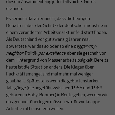
diesem Zusammenhang jedenfalls nichts Gutes
erahnen.
Es sei auch daran erinnert, dass die heutigen
Debatten über den Schutz der deutschen Industrie in
einem veränderten Arbeitsmarktumfeld stattfinden.
Als Deutschland vor gut zwanzig Jahren real
abwertete, war das so oder so eine
beggar-thy-
neighbor
-Politik
par excellence
, aber sie geschah vor
dem Hintergrund von Massenarbeitslosigkeit. Bereits
heute ist die Situation anders. Die Klagen über
Fachkräftemangel sind mal mehr, mal weniger
glaubhaft. Spätestens wenn die geburtenstarken
Jahrgänge (die ungefähr zwischen 1955 und 1969
geborenen Baby-Boomer) in Rente gehen, werden wir
uns genauer überlegen müssen, wofür wir knappe
Arbeitskraft einsetzen wollen.