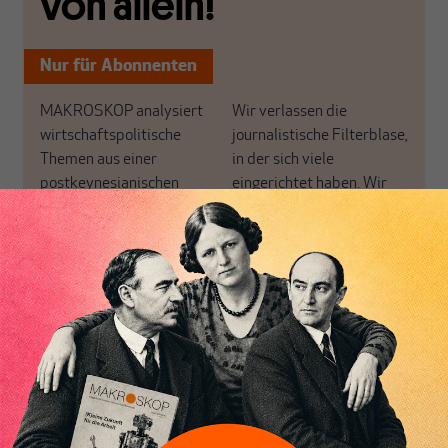
von allein!
Nur für Abonnenten
MAKROSKOP analysiert
Wir verlassen die
wirtschaftspolitische
journalistische Filterblase,
Themen aus einer
in der sich viele
postkeynesianischen
eingerichtet haben. Wir
Perspektive und ist damit
öffnen Fenster und
in Deutschland einzigartig.
bringen frische Luft in die
MAKROSKOP steht für
engen und verstaubten
das große Ganze. Wir
Debattenräume.
Inhaltsverzeichnis
haben einen Blick auf
Brauchen Sie auch frische
Geld, Wirtschaft und
Luft? Dann folgen Sie
Politik, den Sie so
einfach dem Button.
woanders nicht finden.
Dabei leben wir von
unseren Autoren, ihren
ABONNIEREN SIE