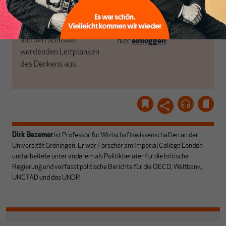
Recherchen, ihrem Wissen
MAKROSKOP
und ihrem Enthusiasmus.
Gemeinsam scheren wir
Schon Abonnent? Dann
aus den schmaler
hier
einloggen
!
werdenden Leitplanken
des Denkens aus.
Dirk Bezemer
ist Professor für Wirtschaftswissenschaften an der
Universität Groningen. Er war Forscher am Imperial College London
und arbeitete unter anderem als Politikberater für die britische
Regierung und verfasst politische Berichte für die OECD, Weltbank,
UNCTAD und das UNDP.