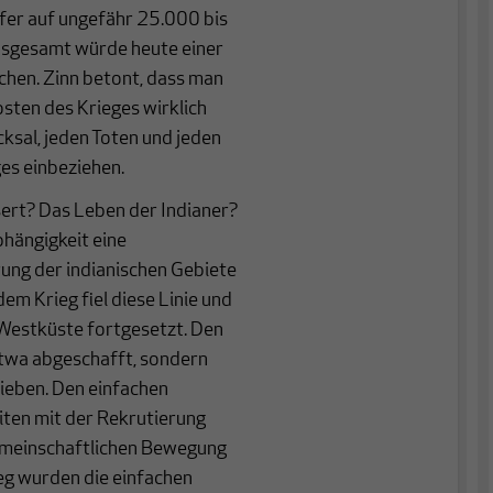
fer auf ungefähr 25.000 bis
insgesamt würde heute einer
hen. Zinn betont, dass man
Kosten des Krieges wirklich
ksal, jeden Toten und jeden
ges einbeziehen.
ert? Das Leben der Indianer?
abhängigkeit eine
ung der indianischen Gebiete
em Krieg fiel diese Linie und
 Westküste fortgesetzt. Den
etwa abgeschafft, sondern
rieben. Den einfachen
ten mit der Rekrutierung
gemeinschaftlichen Bewegung
g wurden die einfachen