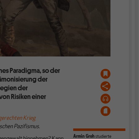
ches Paradigma, so der
Dämonisierung der
ategien der
on Risiken einer
gerechten Krieg
schen Pazifismus.
Armin Groh
studierte
egengewalt hinnehmen? Kann