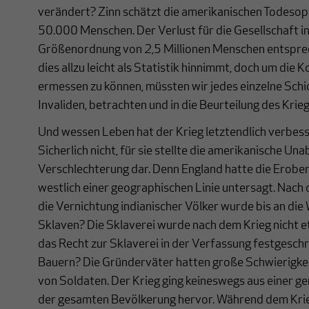
verändert? Zinn schätzt die amerikanischen Todesop
50.000 Menschen. Der Verlust für die Gesellschaft 
Größenordnung von 2,5 Millionen Menschen entsprec
dies allzu leicht als Statistik hinnimmt, doch um die 
ermessen zu können, müssten wir jedes einzelne Schic
Invaliden, betrachten und in die Beurteilung des Krie
Und wessen Leben hat der Krieg letztendlich verbess
Sicherlich nicht, für sie stellte die amerikanische Un
Verschlechterung dar. Denn England hatte die Erober
westlich einer geographischen Linie untersagt. Nach d
die Vernichtung indianischer Völker wurde bis an die
Sklaven? Die Sklaverei wurde nach dem Krieg nicht 
das Recht zur Sklaverei in der Verfassung festgesch
Bauern? Die Gründerväter hatten große Schwierigkei
von Soldaten. Der Krieg ging keineswegs aus einer 
der gesamten Bevölkerung hervor. Während dem Krie