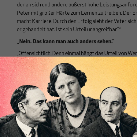
der an sich und andere äußerst hohe Leistungsanforde
Peter mit großer Härte zum Lernen zu treiben. Der Erf
macht Karriere. Durch den Erfolg sieht der Vater sich 
er gehandelt hat. Ist sein Urteil unangreifbar?“
„Nein. Das kann man auch anders sehen.“
„Offensichtlich. Denn einmal hängt das Urteil von We
bedeutet Leistung alles. Andere würden Glück und ei
höher einschätzen. Vielleicht ist Peter trotz seines E
einem frustrierten Workaholic geworden. Doch das 
hinterfragen ist Peters Vater gänzlich unmöglich. Auß
der Erfolg nicht auch anders als mit großer Härte hä
Durch das Wecken von Leidenschaft und Begeisterung
die Vergangenheit eine Art von Unausweichlichkeit
Erfolg nicht möglich gewesen.“
„Was hat das mit Krieg zu tun?“