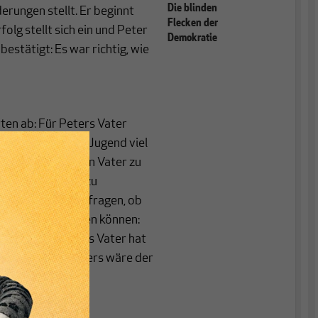
Die blinden
rungen stellt. Er beginnt
Flecken der
olg stellt sich ein und Peter
Demokratie
bestätigt: Es war richtig, wie
rten ab: Für Peters Vater
ne unbeschwerte Jugend viel
rfolgs durch seinen Vater zu
Leistungsdenken zu
erdem lässt sich fragen, ob
tte erreicht werden können:
. Aber für Peters Vater hat
 angenommen: Anders wäre der