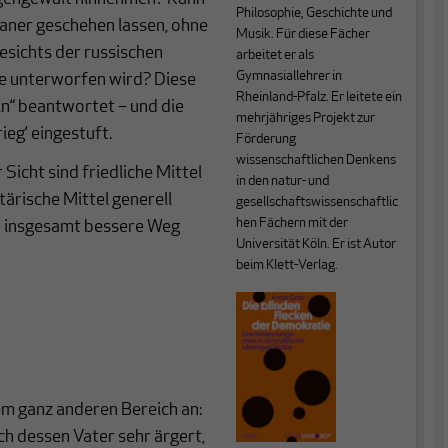
Philosophie, Geschichte und
ner geschehen lassen, ohne
Musik. Für diese Fächer
esichts der russischen
arbeitet er als
Gymnasiallehrer in
ne unterworfen wird? Diese
Rheinland-Pfalz. Er leitete ein
in“ beantwortet – und die
mehrjähriges Projekt zur
ieg‘ eingestuft.
Förderung
wissenschaftlichen Denkens
Sicht sind friedliche Mittel
in den natur- und
tärische Mittel generell
gesellschaftswissenschaftlic
hen Fächern mit der
er insgesamt bessere Weg
Universität Köln. Er ist Autor
beim Klett-Verlag.
em ganz anderen Bereich an:
ch dessen Vater sehr ärgert,