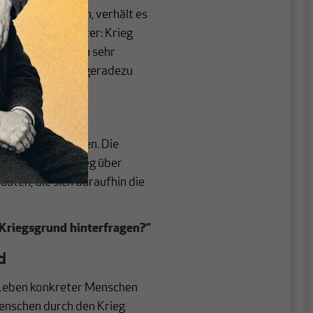
sten Howard Zinn, verhält es
wie mit Peters Vater: Krieg
terfragen man sich sehr
astbar gelten und geradezu
gen Großbritannien. Die
rückt und der Sieg über
aaten, die sich daraufhin die
 Kriegsgrund hinterfragen?“
d
s Leben konkreter Menschen
enschen durch den Krieg