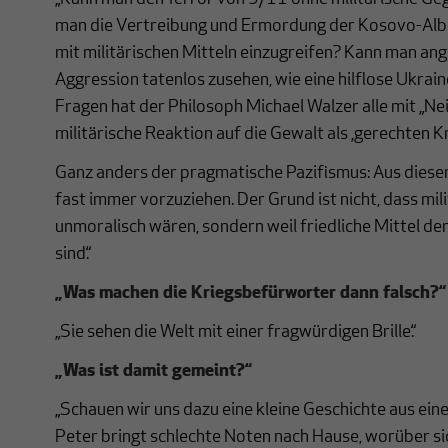
man die Vertreibung und Ermordung der Kosovo-Alba
mit militärischen Mitteln einzugreifen? Kann man ang
Aggression tatenlos zusehen, wie eine hilflose Ukrai
Fragen hat der Philosoph Michael Walzer alle mit „Ne
militärische Reaktion auf die Gewalt als ‚gerechten Kr
Ganz anders der pragmatische Pazifismus: Aus dieser 
fast immer vorzuziehen. Der Grund ist nicht, dass mili
unmoralisch wären, sondern weil friedliche Mittel d
sind.“
„Was machen die Kriegsbefürworter dann falsch?“
„Sie sehen die Welt mit einer fragwürdigen Brille.“
„Was ist damit gemeint?“
„Schauen wir uns dazu eine kleine Geschichte aus ein
Peter bringt schlechte Noten nach Hause, worüber si