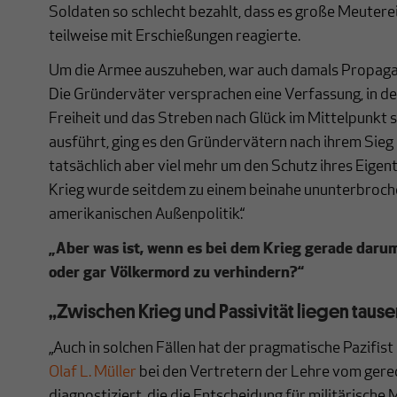
Soldaten so schlecht bezahlt, dass es große Meutere
teilweise mit Erschießungen reagierte.
Um die Armee auszuheben, war auch damals Propagan
Die Gründerväter versprachen eine Verfassung, in d
Freiheit und das Streben nach Glück im Mittelpunkt s
ausführt, ging es den Gründervätern nach ihrem Sieg 
tatsächlich aber viel mehr um den Schutz ihres Eigent
Krieg wurde seitdem zu einem beinahe ununterbroche
amerikanischen Außenpolitik.“
„Aber was ist, wenn es bei dem Krieg gerade darum
oder gar Völkermord zu verhindern?“
„Zwischen Krieg und Passivität liegen tau
„Auch in solchen Fällen hat der pragmatische Pazifis
Olaf L. Müller
bei den Vertretern der Lehre vom gere
diagnostiziert, die die Entscheidung für militärische