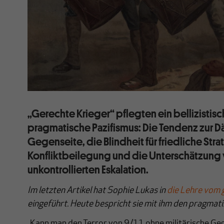
„Gerechte Krieger“ pflegten ein bellizistis
pragmatische Pazifismus: Die Tendenz zur 
Gegenseite, die Blindheit für friedliche Str
Konfliktbeilegung und die Unterschätzung v
unkontrollierten Eskalation.
Im letzten Artikel hat Sophie Lukas in
die Lehre vom 
eingeführt.
Heute bespricht sie mit ihm den pragmati
„Kann man den Terror von 9/11 ohne militärische G