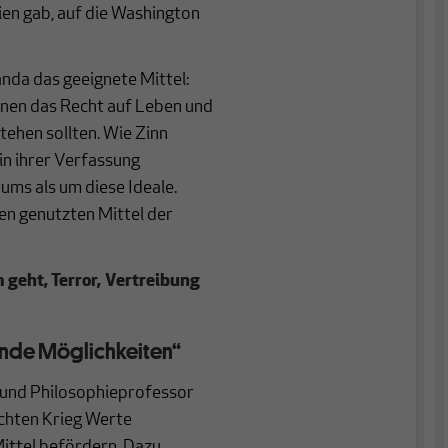
ien gab, auf die Washington
da das geeignete Mittel:
enen das Recht auf Leben und
tehen sollten. Wie Zinn
in ihrer Verfassung
ums als um diese Ideale.
n genutzten Mittel der
 geht, Terror, Vertreibung
sende Möglichkeiten“
t und Philosophieprofessor
chten Krieg Werte
 Mittel befördern. Dazu