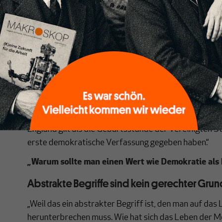
„Folgt man dem amerikanischen Historiker und Pazifi
sich mit der westlichen Öffentlichkeit häufig ähnlich 
wird mit einem Set von Werten verteidigt, die zu hin
schwer tut. In den USA gebe es Kriege, die als unant
den Status heiliger Kriege angenommen haben.“
„Da würde mich ein Beispiel interessieren.“
„Einer dieser Kriege sei der Unabhängigkeitskrieg ge
amerikanischen Kolonien wurden von England unterd
England gilt als die Geburtsstunde der Vereinigten St
erste demokratische Verfassung gegeben haben.“
„Warum sollte man einen Wert wie Demokratie als
Abstrakte Begriffe sind kein gerechter Grun
„Weil das ein abstrakter Begriff ist, den man auf da
herunterbrechen muss. Wie hat sich das Leben der M