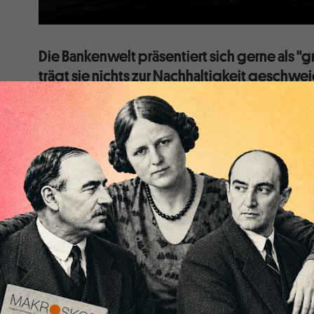
Die Bankenwelt präsentiert sich gerne als "g
trägt sie nichts zur Nachhaltigkeit geschw
Systemwechsel bei. Die Politik macht ihr d
Der niederländische Finanzministerin Sigrid Agnes M
COP27-Klimagipfel in Sharm-el-Sheikh einen bezeic
Privatsektor und die Finanzmärkte nicht in großem U
unmöglicher Weg". Dies kennzeichnet das Nachdenken 
finanzialisierten Gesellschaft. Fast alle, die auf diese
stammen aus einer solchen Gesellschaft. Das heißt, ei
Banken und andere Finanzunternehmen als das Herz d
wichtigster Sektor für den Übergang zur Nachhaltig
Geld keine Investitionen, richtig?
Beamte, Medien, Politiker, Nichtregierungsorganisatio