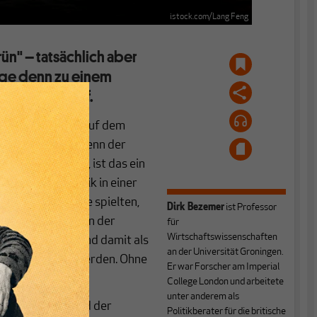
istock.com/Lang Feng
rün" – tatsächlich aber
eige denn zu einem
ennoch den Hof.
aria Kaag sagte auf dem
hnenden Satz: "Wenn der
mfang mitziehen, ist das ein
über Klimapolitik in einer
m Gipfel eine Rolle spielten,
Dirk Bezemer
ist Professor
ne Gesellschaft, in der
für
Wirtschaftswissenschaften
er Wirtschaft und damit als
an der Universität Groningen.
keit angesehen werden. Ohne
Er war Forscher am Imperial
College London und arbeitete
unter anderem als
nen: Sie alle sind der
Politikberater für die britische