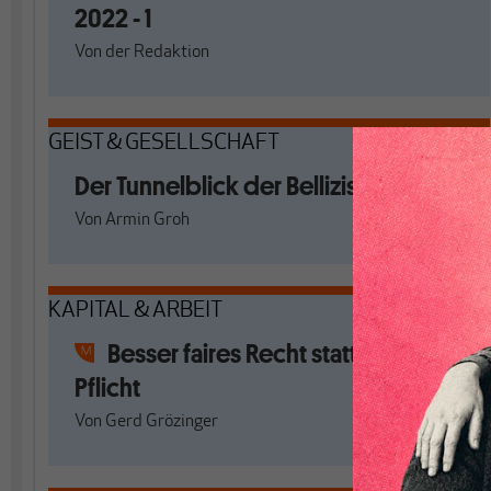
2022 - 1
Von
der Redaktion
GEIST & GESELLSCHAFT
Der Tunnelblick der Bellizisten
Von
Armin Groh
KAPITAL & ARBEIT
Besser faires Recht statt dumpfe
Pflicht
Von
Gerd Grözinger