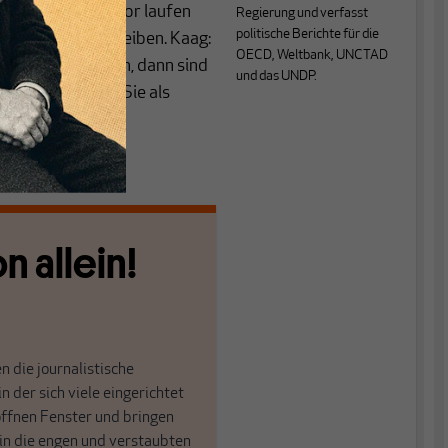
ivaten Finanzsektor laufen
Regierung und verfasst
politische Berichte für die
egierungen verbleiben. Kaag:
OECD, Weltbank, UNCTAD
 bitte die Regeln, dann sind
und das UNDP.
ktoren, in denen Sie als
n allein!
n die journalistische
in der sich viele eingerichtet
öffnen Fenster und bringen
 in die engen und verstaubten