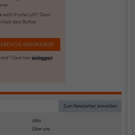
ume.
e auch frische Luft? Dann
einfach dem Button.
EREN SIE MAKROSKOP
ent? Dann hier
einloggen
!
Jobs
Über uns