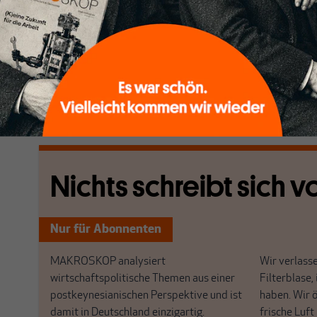
Meinung, dass nachhaltige Investitionen über den pr
sollten – während die Risiken vorzugsweise bei den R
"Der Privatsektor fordert die Regierungen auf: Ändert
wir bereit, mehr zu finanzieren. Nennen Sie uns die Se
nationale Regierung die Risiken absichern".
[...]
Nichts schreibt sich vo
Nur für Abonnenten
MAKROSKOP analysiert
Wir verlasse
wirtschaftspolitische Themen aus einer
Filterblase, 
postkeynesianischen Perspektive und ist
haben. Wir 
damit in Deutschland einzigartig.
frische Luft