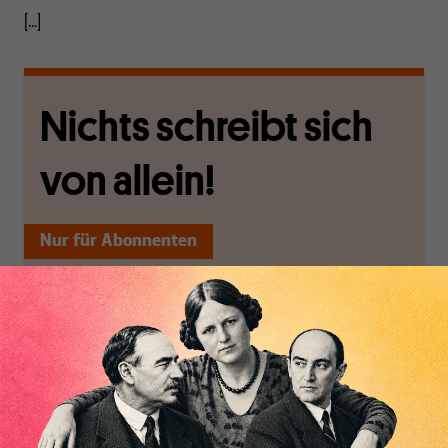
[...]
Nichts schreibt sich
von allein!
Nur für Abonnenten
MAKROSKOP analysiert
Wir verlassen die
wirtschaftspolitische
journalistische Filterblase,
Themen aus einer
in der sich viele
postkeynesianischen
eingerichtet haben. Wir
Inhaltsverzeichnis
Perspektive und ist damit
öffnen Fenster und
in Deutschland einzigartig.
bringen frische Luft in die
MAKROSKOP steht für
engen und verstaubten