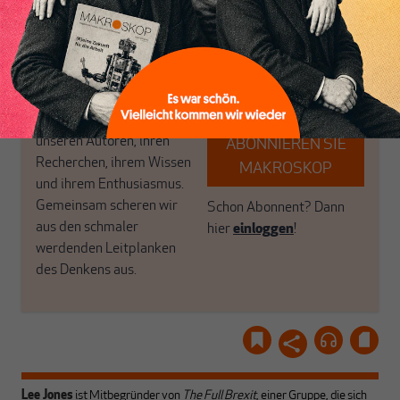
das große Ganze. Wir
Debattenräume.
haben einen Blick auf
Brauchen Sie auch frische
Geld, Wirtschaft und
Luft? Dann folgen Sie
Politik, den Sie so
einfach dem Button.
woanders nicht finden.
Dabei leben wir von
unseren Autoren, ihren
ABONNIEREN SIE
Recherchen, ihrem Wissen
MAKROSKOP
und ihrem Enthusiasmus.
Gemeinsam scheren wir
Schon Abonnent? Dann
aus den schmaler
hier
einloggen
!
werdenden Leitplanken
des Denkens aus.
Lee Jones
ist Mitbegründer von
The Full Brexit
, einer Gruppe, die sich