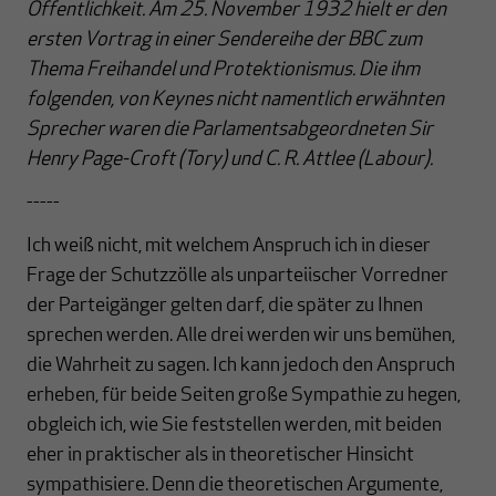
Öffentlichkeit. Am 25. November 1932 hielt er den
ersten Vortrag in einer Sendereihe der BBC zum
Thema Freihandel und Protektionismus. Die ihm
folgenden, von Keynes nicht namentlich erwähnten
Sprecher waren die Parlamentsabgeordneten Sir
Henry Page-Croft (Tory) und C. R. Attlee (Labour).
-----
Ich weiß nicht, mit welchem Anspruch ich in dieser
Frage der Schutzzölle als unparteiischer Vorredner
der Parteigänger gelten darf, die später zu Ihnen
sprechen werden. Alle drei werden wir uns bemühen,
die Wahrheit zu sagen. Ich kann jedoch den Anspruch
erheben, für beide Seiten große Sympathie zu hegen,
obgleich ich, wie Sie feststellen werden, mit beiden
eher in praktischer als in theoretischer Hinsicht
sympathisiere. Denn die theoretischen Argumente,