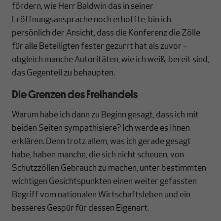
fördern, wie Herr Baldwin das in seiner
Eröffnungsansprache noch erhoffte, bin ich
persönlich der Ansicht, dass die Konferenz die Zölle
für alle Beteiligten fester gezurrt hat als zuvor –
obgleich manche Autoritäten, wie ich weiß, bereit sind,
das Gegenteil zu behaupten.
Die Grenzen des Freihandels
Warum habe ich dann zu Beginn gesagt, dass ich mit
beiden Seiten sympathisiere? Ich werde es Ihnen
erklären. Denn trotz allem, was ich gerade gesagt
habe, haben manche, die sich nicht scheuen, von
Schutzzöllen Gebrauch zu machen, unter bestimmten
wichtigen Gesichtspunkten einen weiter gefassten
Begriff vom nationalen Wirtschaftsleben und ein
besseres Gespür für dessen Eigenart.