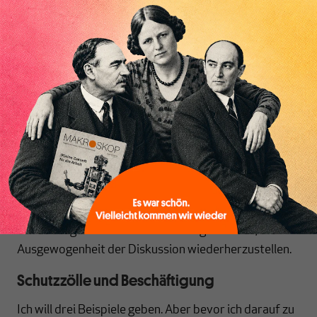
und hätte auch keine Hoffnung, etwas anderes zu tun,
als sein ganzes Leben lang einen winzigen,
ungelernten, repetitiven Handgriff –, würden wir dann
Inhaltsverzeichnis
alle lautstark die sofortige Zerstörung der
unendlichen Vielfalt von Gewerben und Gerwerken
und Beschäftigungen verlangen, die der glorreichen
Erlangung dieses maximalen Grades an spezialisierter
Billigkeit im Weg steht?
Natürlich würden wir das nicht – und das allein reicht,
um zu beweisen, dass die Argumentation für den
Freihandel, wie ich sie zu Beginn dargelegt habe,
etwas ausgelassen hat. Unsere Aufgabe ist es, die
Ausgewogenheit der Diskussion wiederherzustellen.
Schutzzölle und Beschäftigung
Ich will drei Beispiele geben. Aber bevor ich darauf zu