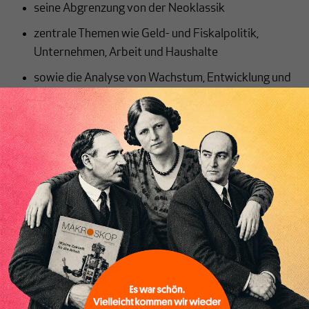
seine Abgrenzung von der Neoklassik
zentrale Themen wie Geld- und Fiskalpolitik,
Unternehmen, Arbeit und Haushalte
sowie die Analyse von Wachstum, Entwicklung und
Umwelt
Im Mittelpunkt steht die Kritik an der
Austeritätspolitik, die Rolle des Finanzsektors und
Inhaltsverzeichnis
die Reform des internationalen Währungssystems.
Kings Einführung ist klar geschrieben,
theoriegeschichtlich verortet und zugleich politisch
relevant – eine anregende Lektüre für alle, die nach
ökonomischen Konzepten jenseits des neoklassischen
Mainstreams suchen.
John E. King:
Postkeynesianismus – Eine
Einführung