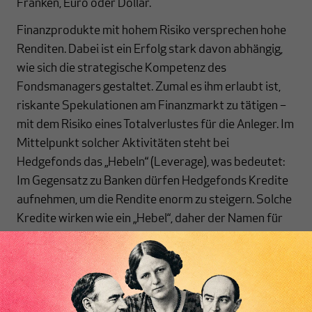
Franken, Euro oder Dollar.
Finanzprodukte mit hohem Risiko versprechen hohe
Renditen. Dabei ist ein Erfolg stark davon abhängig,
wie sich die strategische Kompetenz des
Fondsmanagers gestaltet. Zumal es ihm erlaubt ist,
riskante Spekulationen am Finanzmarkt zu tätigen –
mit dem Risiko eines Totalverlustes für die Anleger. Im
Mittelpunkt solcher Aktivitäten steht bei
Hedgefonds das „Hebeln“ (Leverage), was bedeutet:
Im Gegensatz zu Banken dürfen Hedgefonds Kredite
aufnehmen, um die Rendite enorm zu steigern. Solche
Kredite wirken wie ein „Hebel“, daher der Namen für
diese Geschäfte.
Zwei Beispiele demonstrieren eindrucksvoll, wie ein
„Hebel“ bei Finanzprodukten funktioniert:
Im ersten Fall: Eine Anlage soll eine Rendite von zehn