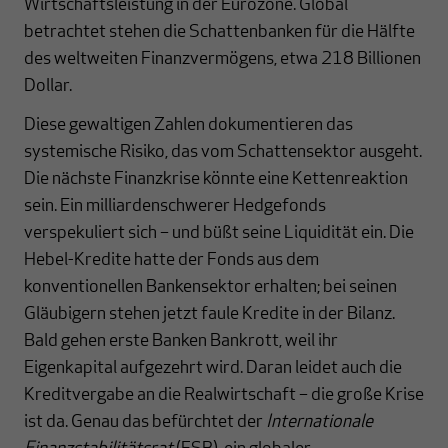
Wirtschaftsleistung in der Eurozone. Global
betrachtet stehen die Schattenbanken für die Hälfte
des weltweiten Finanzvermögens, etwa 218 Billionen
Dollar.
Diese gewaltigen Zahlen dokumentieren das
systemische Risiko, das vom Schattensektor ausgeht.
Die nächste Finanzkrise könnte eine Kettenreaktion
sein. Ein milliardenschwerer Hedgefonds
verspekuliert sich – und büßt seine Liquidität ein. Die
Hebel-Kredite hatte der Fonds aus dem
konventionellen Bankensektor erhalten; bei seinen
Gläubigern stehen jetzt faule Kredite in der Bilanz.
Bald gehen erste Banken Bankrott, weil ihr
Eigenkapital aufgezehrt wird. Daran leidet auch die
Kreditvergabe an die Realwirtschaft – die große Krise
ist da. Genau das befürchtet der
Internationale