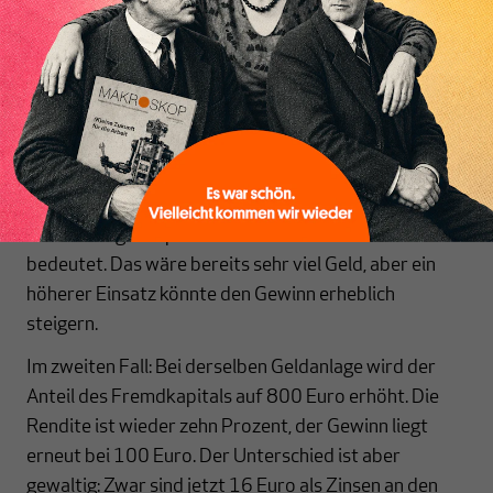
Inhaltsverzeichnis
Prozent abwerfen. Das eingesetzte Kapital umfasst
1.000 Euro, wobei 50 Prozent als Eigenkapital und
50 Prozent als Fremdkapital aufgebracht werden.
Dann beträgt der Gewinn 100 Euro. Der Zinssatz für
die Kreditgeber beträgt zwei Prozent, was einer
Zinseinnahme von zehn Euro entspricht. Also bleibt
dem Eigenkapitalgeber ein Zinsgewinn von 90 Euro,
was eine Eigenkapitalrendite von 18 Prozent
bedeutet. Das wäre bereits sehr viel Geld, aber ein
höherer Einsatz könnte den Gewinn erheblich
steigern.
Im zweiten Fall: Bei derselben Geldanlage wird der
Anteil des Fremdkapitals auf 800 Euro erhöht. Die
Rendite ist wieder zehn Prozent, der Gewinn liegt
erneut bei 100 Euro. Der Unterschied ist aber
gewaltig: Zwar sind jetzt 16 Euro als Zinsen an den