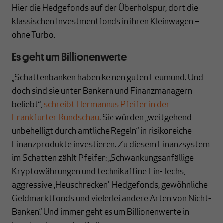
Hier die Hedgefonds auf der Überholspur, dort die
klassischen Investmentfonds in ihren Kleinwagen –
ohne Turbo.
Es geht um Billionenwerte
„Schattenbanken haben keinen guten Leumund. Und
doch sind sie unter Bankern und Finanzmanagern
beliebt“,
schreibt Hermannus Pfeifer in der
Frankfurter Rundschau
. Sie würden „weitgehend
unbehelligt durch amtliche Regeln“ in risikoreiche
Finanzprodukte investieren. Zu diesem Finanzsystem
im Schatten zählt Pfeifer: „Schwankungsanfällige
Kryptowährungen und technikaffine Fin-Techs,
aggressive ‚Heuschrecken‘-Hedgefonds, gewöhnliche
Geldmarktfonds und vielerlei andere Arten von Nicht-
Banken.“ Und immer geht es um Billionenwerte in