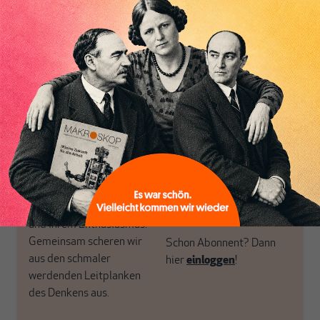
postkeynesianischen
eingerichtet haben. Wir
Perspektive und ist damit
öffnen Fenster und
in Deutschland einzigartig.
bringen frische Luft in die
Inhaltsverzeichnis
MAKROSKOP steht für
engen und verstaubten
das große Ganze. Wir
Debattenräume.
haben einen Blick auf
Brauchen Sie auch frische
Geld, Wirtschaft und
Luft? Dann folgen Sie
Politik, den Sie so
einfach dem Button.
woanders nicht finden.
Dabei leben wir von
unseren Autoren, ihren
ABONNIEREN SIE
Recherchen, ihrem Wissen
MAKROSKOP
und ihrem Enthusiasmus.
Gemeinsam scheren wir
Schon Abonnent? Dann
aus den schmaler
hier
einloggen
!
werdenden Leitplanken
des Denkens aus.