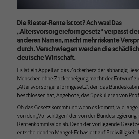
Die Riester-Rente ist tot? Ach was! Das
„Altersvorsorgereformgesetz“ verpasst de
anderen Namen, macht mehr riskante Verspr
durch. Verschwiegen werden die schädliche
deutsche Wirtschaft.
Es ist ein Appell an das Zockerherz der abhängig Bes
Menschen ohne Zockerneigung macht der Entwurf z
„Altersvorsorgereformgesetz“, den das Bundeskabi
beschlossen hat, Angebote, das Spekulieren von Prof
Ob das Gesetz kommt und wenn es kommt, wie lange 
von den „Vorschlägen“ der von der Bundesregierung 
Rentenkommission ab. Denn der vorliegende Gesetze
entscheidenden Mangel: Er basiert auf Freiwilligkeit. 