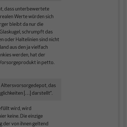
nt, dass unterbewertete
 realen Werte würden sich
er bleibt da nur die
 Glaskugel, schrumpft das
n oder Haltelinien sind nicht
land aus den ja vielfach
nkies werden, hat der
Vorsorgeprodukt in petto.
s Altersvorsorgedepot, das
ichkeiten […] darstellt“.
üllt wird, wird
er keine. Die einzige
g der von ihnen geltend