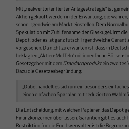
Mit „realwertorientierter Anlagestrategie“ ist gemei
Aktien gekauft werden in der Erwartung, die wahren,
schon irgendwie am Markt einstellen. Dem Normalbürg
Spekulation mit Zuhilfenahme der Glaskugel. Irrt die
Depot, oder es ist ganz futsch. Irgendwelche Garantie
vorgesehen. Da nicht zu erwarten ist, dass in Deutsch
beklagten „Aktien-Muffeln“ millionenfache Börsen-Ju
Gesetzgeber mit dem
Standardprodukt
ein zweites 
Dazu die Gesetzesbegründung:
„Dabei handelt es sich um ein besonders einfache
einen einfachen Sparplan mit reduzierten Wahlmögl
Die Entscheidung, mit welchen Papieren das Depot gef
Finanzkonzernen überlassen. Garantien gibt es auch hi
Restriktion für die Fondsverwalter ist die Begrenzun