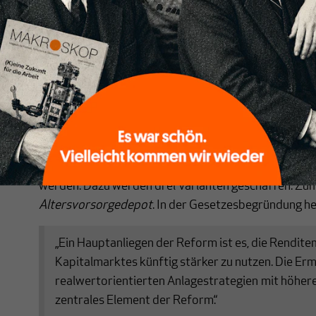
Zweibettzimmer umziehen zu müssen.
Zweitens, es ist noch sehr viel riskanter als „Rieste
schon mit Riesterverträgen. Fondssparpläne ermögli
Risikokapital. Wenn Anlagespekulationen platzten, 
gekürzt und damit die Auszahlungszeiträume deutlich 
dafür die ALLIANZ, die letztes Jahr kurzerhand den 
Verträge von rund 39 auf 31 Euro, also um gut 20 P
Mit dem Altersvorsorgereformgesetz soll die Spekul
werden. Dazu werden drei Varianten geschaffen. Zum
Altersvorsorgedepot
. In der Gesetzesbegründung he
„Ein Hauptanliegen der Reform ist es, die Rendite
Kapitalmarktes künftig stärker zu nutzen. Die Er
realwertorientierten Anlagestrategien
mit höhere
zentrales Element der Reform.“