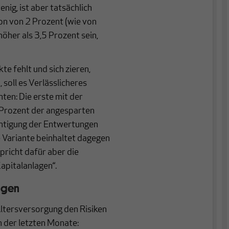
nig, ist aber tatsächlich
ion von 2 Prozent (wie von
öher als 3,5 Prozent sein,
te fehlt und sich zieren,
soll es Verlässlicheres
nten: Die erste mit der
 Prozent der angesparten
chtigung der Entwertungen
e Variante beinhaltet dagegen
spricht dafür aber die
apitalanlagen“.
ngen
 Altersversorgung den Risiken
 der letzten Monate: