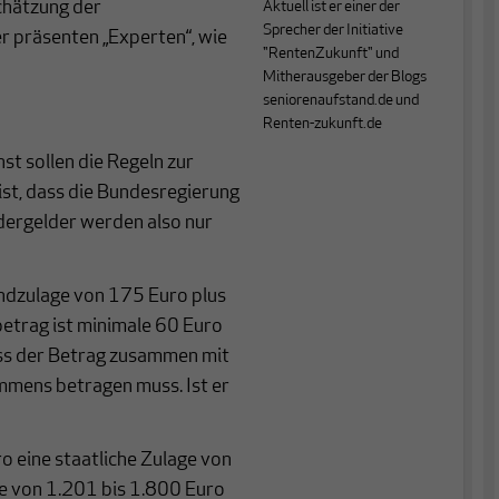
schätzung der
Aktuell ist er einer der
Sprecher der Initiative
r präsenten „Experten“, wie
"RentenZukunft" und
Mitherausgeber der Blogs
seniorenaufstand.de und
Renten-zukunft.de
st sollen die Regeln zur
ist, dass die Bundesregierung
dergelder werden also nur
undzulage von 175 Euro plus
etrag ist minimale 60 Euro
ass der Betrag zusammen mit
mmens betragen muss. Ist er
ro eine staatliche Zulage von
ge von 1.201 bis 1.800 Euro