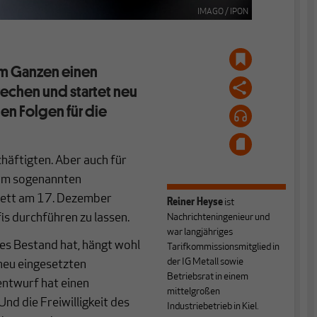
IMAGO / IPON
m Ganzen einen
echen und startet neu
n Folgen für die
chäftigten. Aber auch für
um sogenannten
nett am 17. Dezember
Reiner Heyse
ist
is durchführen zu lassen.
Nachrichteningenieur und
war langjähriges
es Bestand hat, hängt wohl
Tarifkommissionsmitglied in
der IG Metall sowie
neu eingesetzten
Betriebsrat in einem
ntwurf hat einen
mittelgroßen
Und die Freiwilligkeit des
Industriebetrieb in Kiel.