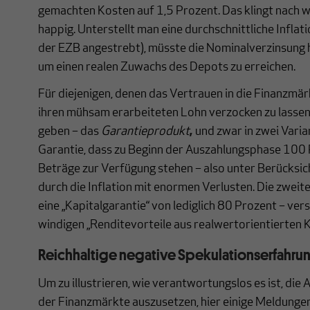
gemachten Kosten auf 1,5 Prozent. Das klingt nach we
happig. Unterstellt man eine durchschnittliche Inflat
der EZB angestrebt), müsste die Nominalverzinsung h
um einen realen Zuwachs des Depots zu erreichen.
Für diejenigen, denen das Vertrauen in die Finanzmärk
ihren mühsam erarbeiteten Lohn verzocken zu lassen, 
geben – das
Garantieprodukt
,
und zwar in zwei Varia
Garantie, dass zu Beginn der Auszahlungsphase 100
Beträge zur Verfügung stehen – also unter Berücksi
durch die Inflation mit enormen Verlusten. Die zweit
eine „Kapitalgarantie“ von lediglich 80 Prozent – ver
windigen „Renditevorteile aus realwertorientierten K
Reichhaltige negative Spekulationserfahru
Um zu illustrieren, wie verantwortungslos es ist, die
der Finanzmärkte auszusetzen, hier einige Meldungen