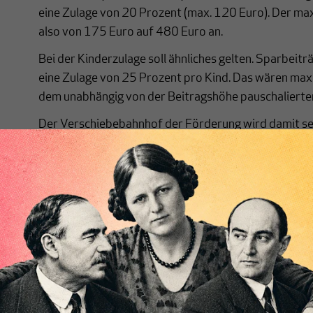
eine Zulage von 20 Prozent (max. 120 Euro). Der m
also von 175 Euro auf 480 Euro an.
Bei der Kinderzulage soll ähnliches gelten. Sparbeitr
eine Zulage von 25 Prozent pro Kind. Das wären ma
dem unabhängig von der Beitragshöhe pauschalierte
Der Verschiebebahnhof der Förderung wird damit seh
geringfügig Beschäftigte und Teilzeitkräfte werden s
erhalten.
Hinzu kommt, dass die Versicherer keine Verträge me
Erwerbsminderungsabsicherung, Hinterbliebenenve
Eigenheiminvestitionen anbieten müssen.
Als große Errungenschaft wird gepriesen, dass es ne
lebenslangen Rentenzahlung auch die Option gibt, d
85. Lebensjahr monatlich höher auszuzahlen. Pech hat
unter Umständen gezwungen wird, im Pflegeheim vom