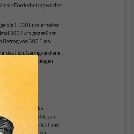
aximale Förderbetrag wächst
äge bis 1.200 Euro erhalten
ximal 300 Euro gegenüber
n Betrag von 300 Euro.
r deutlich. Geringverdiener,
ehr viel weniger Zulagen
hr mit
rsorgung und
ben der Variante der
as Fondsvermögen bis zum
, wer dann länger lebt und
 Einzelzimmer in ein