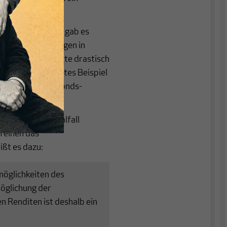
r“:
Risikoanlagen gab es
chten Finanzanlagen in
wurden Rentenwerte drastisch
verlängert. Letztes Beispiel
Rentenwert für Fonds-
rozent kürzte
[1]
.
ation zum Normalfall
 einen das
ißt es dazu:
möglichkeiten des
möglichung der
n Renditen ist deshalb ein