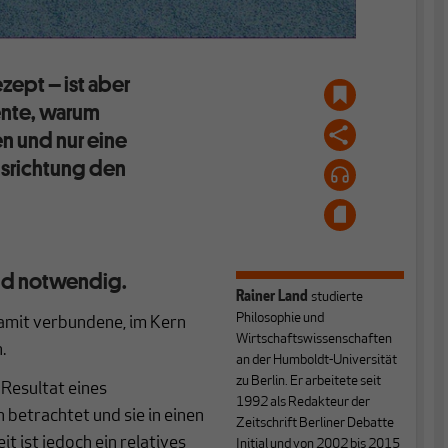
zept – ist aber
nte, warum
n und nur eine
usrichtung den
ind notwendig.
Rainer Land
studierte
Philosophie und
damit verbundene, im Kern
Wirtschaftswissenschaften
.
an der Humboldt-Universität
zu Berlin. Er arbeitete seit
 Resultat eines
1992 als Redakteur der
etrachtet und sie in einen
Zeitschrift Berliner Debatte
 ist jedoch ein relatives
Initial und von 2002 bis 2015