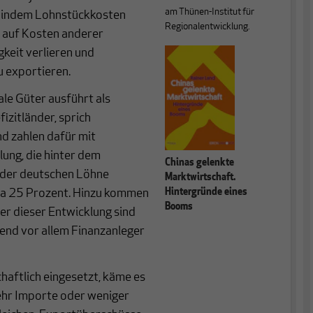
am Thünen-Institut für
n, indem Lohnstückkosten
Regionalentwicklung.
 auf Kosten anderer
keit verlieren und
u exportieren.
le Güter ausführt als
izitländer, sprich
d zahlen dafür mit
ung, die hinter dem
Chinas gelenkte
 der deutschen Löhne
Marktwirtschaft.
twa 25 Prozent. Hinzu kommen
Hintergründe eines
Booms
rer dieser Entwicklung sind
nd vor allem Finanzanleger
aftlich eingesetzt, käme es
ehr Importe oder weniger