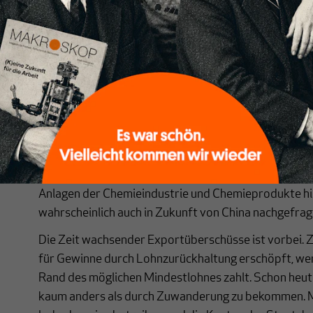
Die Strategie der Handelsbilanzüberschüsse durch 
schon viele Jahre betrieben und mit der Gründung d
weiter verstärkt. Aber sie wird in den nächsten Jahre
USA verschlechtern die Bedingungen für deutsche un
USA, teilweise durch Regulierungen, Zölle oder Wec
China wird wohl weiterhin Interesse haben, bestimm
zu beziehen, aber immer weniger aus dem einstigen 
Industrie, dem Automobilsektor. Autos kann China in
herstellen. Werkzeugmaschinen, optische Geräte, E
Anlagen der Chemieindustrie und Chemieprodukte h
wahrscheinlich auch in Zukunft von China nachgefrag
Die Zeit wachsender Exportüberschüsse ist vorbei. 
für Gewinne durch Lohnzurückhaltung erschöpft, we
Rand des möglichen Mindestlohnes zahlt. Schon heute 
kaum anders als durch Zuwanderung zu bekommen. M