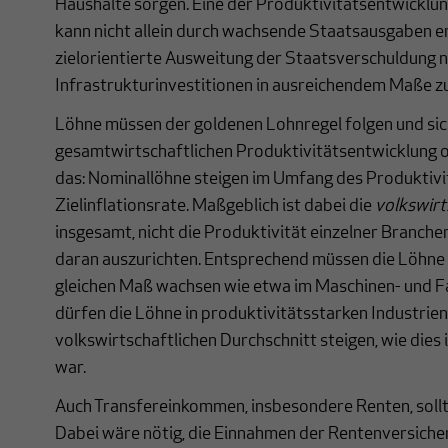
Haushalte sorgen. Eine der Produktivitätsentwickl
kann nicht allein durch wachsende Staatsausgaben e
zielorientierte Ausweitung der Staatsverschuldung n
Infrastrukturinvestitionen in ausreichendem Maße z
Löhne müssen der goldenen Lohnregel folgen und sic
gesamtwirtschaftlichen Produktivitätsentwicklung o
das: Nominallöhne steigen im Umfang des Produktivi
Zielinflationsrate. Maßgeblich ist dabei die
volkswirt
insgesamt, nicht die Produktivität einzelner Branchen
daran auszurichten. Entsprechend müssen die Löhne i
gleichen Maß wachsen wie etwa im Maschinen- und 
dürfen die Löhne in produktivitätsstarken Industrie
volkswirtschaftlichen Durchschnitt steigen, wie dies 
war.
Auch Transfereinkommen, insbesondere Renten, sol
Dabei wäre nötig, die Einnahmen der Rentenversiche