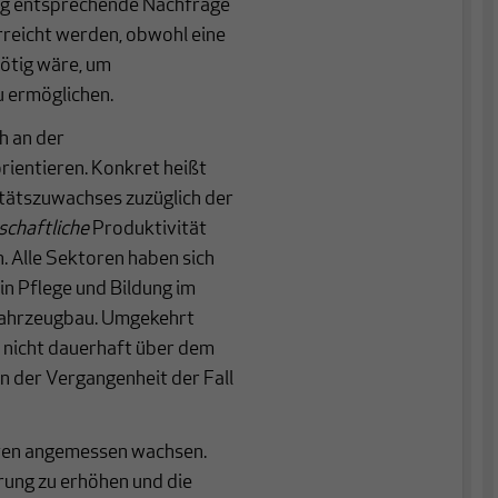
ung entsprechende Nachfrage
rreicht werden, obwohl eine
ötig wäre, um
u ermöglichen.
h an der
rientieren. Konkret heißt
tätszuwachses zuzüglich der
schaftliche
Produktivität
. Alle Sektoren haben sich
n Pflege und Bildung im
Fahrzeugbau. Umgekehrt
n nicht dauerhaft über dem
in der Vergangenheit der Fall
lten angemessen wachsen.
rung zu erhöhen und die