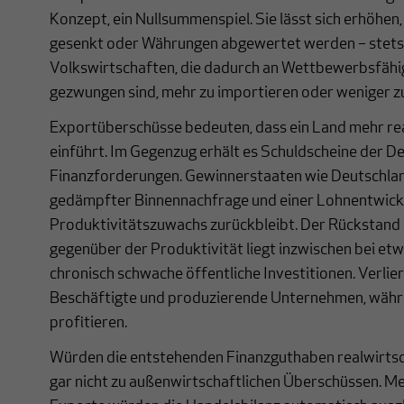
Konzept, ein Nullsummenspiel. Sie lässt sich erhöhe
gesenkt oder Währungen abgewertet werden – stets
Volkswirtschaften, die dadurch an Wettbewerbsfähig
gezwungen sind, mehr zu importieren oder weniger z
Exportüberschüsse bedeuten, dass ein Land mehr rea
einführt. Im Gegenzug erhält es Schuldscheine der Def
Finanzforderungen. Gewinnerstaaten wie Deutschlan
gedämpfter Binnennachfrage und einer Lohnentwickl
Produktivitätszuwachs zurückbleibt. Der Rückstand
gegenüber der Produktivität liegt inzwischen bei e
chronisch schwache öffentliche Investitionen. Verlie
Beschäftigte und produzierende Unternehmen, währe
profitieren.
Würden die entstehenden Finanzguthaben realwirtsch
gar nicht zu außenwirtschaftlichen Überschüssen. M