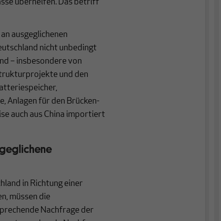
se überhelfen. Das betriff
g an ausgeglichenen
eutschland nicht unbedingt
end – insbesondere von
strukturprojekte und den
tteriespeicher,
, Anlagen für den Brücken-
ise auch aus China importiert
sgeglichene
hland in Richtung einer
n, müssen die
sprechende Nachfrage der