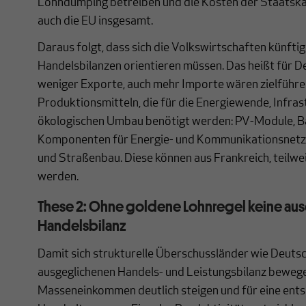
Lohndumping betreiben und die Kosten der Staatskas
auch die EU insgesamt.
Daraus folgt, dass sich die Volkswirtschaften künfti
Handelsbilanzen orientieren müssen. Das heißt für D
weniger Exporte, auch mehr Importe wären zielführ
Produktionsmitteln, die für die Energiewende, Infra
ökologischen Umbau benötigt werden: PV-Module, Ba
Komponenten für Energie- und Kommunikationsnetze
und Straßenbau. Diese können aus Frankreich, teilwe
werden.
These 2: Ohne goldene Lohnregel keine au
Handelsbilanz
Damit sich strukturelle Überschussländer wie Deutsc
ausgeglichenen Handels- und Leistungsbilanz bewege
Masseneinkommen deutlich steigen und für eine ent