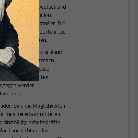
Lohndumping hat Deutschland
er Euro-Währungsunion
n an ihre Grenzen stoßen: Die
d europäische Importe in die
hselkursanpassungen.
te Importe aus Deutschland
Herzstück der deutschen
zwischen selbst besser
lektronikkomponenten,
ingegen werden
t werden.
Zudem sind die Möglichkeiten
nn man bereits am unteren
sind billige Arbeitskräfte
an kann nicht endlos