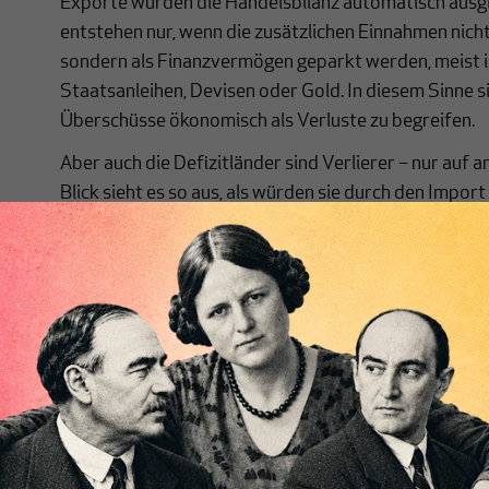
Exporte würden die Handelsbilanz automatisch ausg
entstehen nur, wenn die zusätzlichen Einnahmen nicht
sondern als Finanzvermögen geparkt werden, meist 
Staatsanleihen, Devisen oder Gold. In diesem Sinne 
Überschüsse ökonomisch als Verluste zu begreifen.
Aber auch die Defizitländer sind Verlierer – nur auf 
Blick sieht es so aus, als würden sie durch den Import
bekommen und dafür nur Schuldscheine geben. Mittelf
Ökonomen
Günther Grunert
und
Heiner Flassbeck
ar
mit den Marktanteilen auch Produktionspotenziale, 
Innovationskompetenz. Die Defizitländer bleiben in d
Entwicklung zurück.
Spiegelbildlich gewinnen die Überschussländer mit s
Lasten der Defizitländer Produktionspotenziale, Arb
Innovationskompetenz. Doch ein unausgeglichener in
mittel- und langfristig weder den Überschussländern