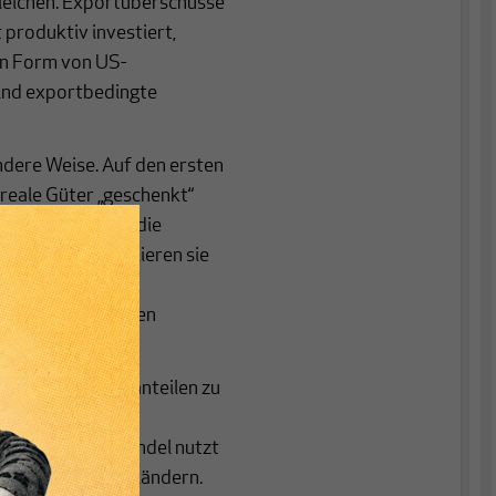
leichen. Exportüberschüsse
 produktiv investiert,
in Form von US-
sind exportbedingte
andere Weise. Auf den ersten
 reale Güter „geschenkt“
ristig aber, wie die
gumentieren, verlieren sie
Arbeitsplätze und
er wirtschaftlichen
teigenden Marktanteilen zu
eitsplätze und
ternationaler Handel nutzt
 noch den Defizitländern.