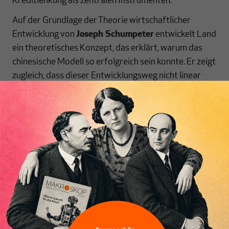
Kreditlenkung als zentralen Instrumenten.
Auf der Grundlage der Theorie wirtschaftlicher
Entwicklung von
Joseph Schumpeter
entwickelt Land
ein theoretisches Konzept, das erklärt, warum das
chinesische Modell so erfolgreich sein konnte. Er zeigt
zugleich, dass dieser Entwicklungsweg nicht linear
war, sondern in Etappen verlief – von der
nachholenden, exportorientierten
Wachstumsstrategie bis hin zum Pfadwechsel 2007,
als Innovationen und Binnenmarkt zum neuen
Inhaltsverzeichnis
Schwerpunkt wurden.
Für alle, die sich mit den Grundlagen des chinesischen
Erfolgsmodells und den Perspektiven einer gelenkten
Marktwirtschaft auseinandersetzen wollen, bietet
das Buch eine fundierte und zugleich verständliche
Analyse