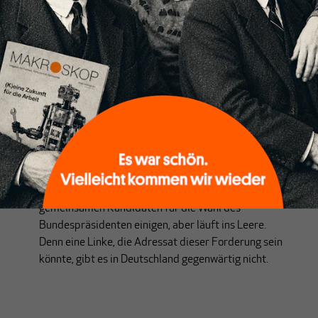
KOMMENTAR
Lechts und Rinks
Von
Paul Steinhardt
Deutschland braucht einen politischen
Richtungswechsel? Ganz ohne Zweifel. Die „linken
Parteien“ dazu aufzufordern, dieser Meinung
Ausdruck zu verleihen, indem sie sich auf einen
gemeinsamen Kandidaten für die Wahl des
Bundespräsidenten einigen, aber läuft ins Leere.
Denn eine Linke, die Adressat dieser Forderung sein
könnte, gibt es in Deutschland gegenwärtig nicht.