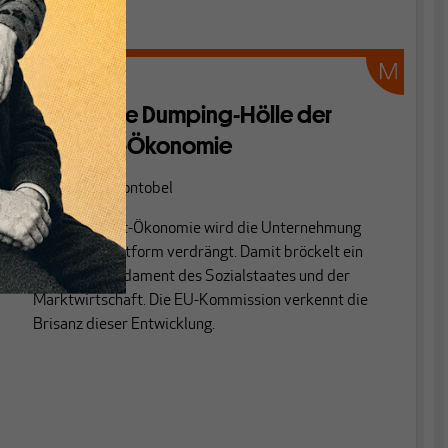
Nationalisten.
ARBEIT
Fahrt in die Dumping-Hölle der
Plattform-Ökonomie
Von
Werner Vontobel
In der Internet-Ökonomie wird die Unternehmung
durch die Plattform verdrängt. Damit bröckelt ein
zentrales Fundament des Sozialstaates und der
Marktwirtschaft. Die EU-Kommission verkennt die
Brisanz dieser Entwicklung.