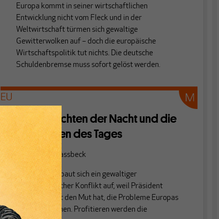
Europa kommt in seiner wirtschaftlichen
Entwicklung nicht vom Fleck und in der
Weltwirtschaft türmen sich gewaltige
Gewitterwolken auf – doch die europäische
Wirtschaftspolitik tut nichts. Die deutsche
Schuldenbremse muss sofort gelöst werden.
EU
Die Aufrechten der Nacht und die
Gebückten des Tages
Von
Heiner Flassbeck
In Frankreich baut sich ein gewaltiger
gesellschaftlicher Konflikt auf, weil Präsident
Hollande nicht den Mut hat, die Probleme Europas
klar zu benennen. Profitieren werden die