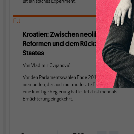
ist ein solches Experiment.
EU
Kroatien: Zwischen neoliberalen
Reformen und dem Rückzug des
Staates
Von
Vladimir Cvijanović
Vor den Parlamentswahlen Ende 2015 gab es
niemanden, der auch nur moderate Erwartungen an
eine künftige Regierung hatte. Jetzt ist mehr als
Ernüchterung eingekehrt.