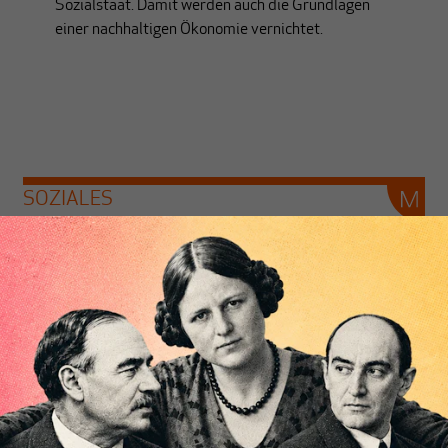
Sozialstaat. Damit werden auch die Grundlagen
einer nachhaltigen Ökonomie vernichtet.
SOZIALES
Die duale Krankenversicherung
Von
Hartmut Reiners
Durch die Besonderheiten des deutschen
Gesundheitswesens entstehen Steuerungs- und
Finanzierungsprobleme, die es so in anderen
Ländern nicht gibt. Dabei macht das System
volkswirtschaftlich noch nicht einmal Sinn.