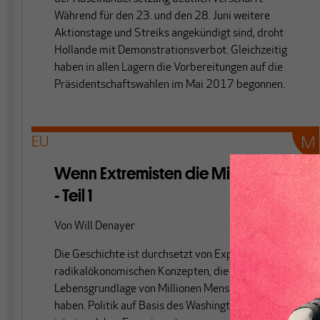
Während für den 23. und den 28. Juni weitere
Aktionstage und Streiks angekündigt sind, droht
Hollande mit Demonstrationsverbot. Gleichzeitig
haben in allen Lagern die Vorbereitungen auf die
Präsidentschaftswahlen im Mai 2017 begonnen.
EU
Wenn Extremisten die Mitte bilden
- Teil 1
Von
Will Denayer
Die Geschichte ist durchsetzt von Experimenten mit
radikalökonomischen Konzepten, die die
Lebensgrundlage von Millionen Menschen zerstört
haben. Politik auf Basis des Washington Consensus