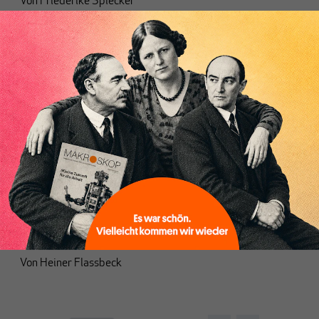
Von
Friederike Spiecker
FINANZSYSTEM
Unser Geldsystem XIII – Vollgeld, das
moderne Gold
Von
Heiner Flassbeck
und
Friederike Spiecker
FINANZSYSTEM
Die Logik der flash boys und warum die
FAZ schon wieder daneben liegt
Von
Heiner Flassbeck