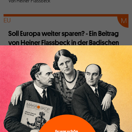
Von
Heiner Flassbeck
EU
Soll Europa weiter sparen? - Ein Beitrag
von Heiner Flassbeck in der Badischen
Zeitung vom 10. Mai 2013
Von
Heiner Flassbeck
EU
Die FDP stellt Frankreich ein
„verheerendes wirtschaftspolitisches
Zeugnis aus“ und outet sich als Gegner
des Freihandels