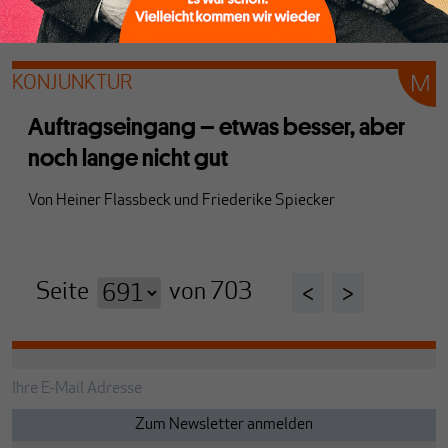
Von
Heiner Flassbeck
und
Friederike Spiecker
KONJUNKTUR
Auftragseingang – etwas besser, aber
noch lange nicht gut
Von
Heiner Flassbeck
und
Friederike Spiecker
Seite
von
703
<
>