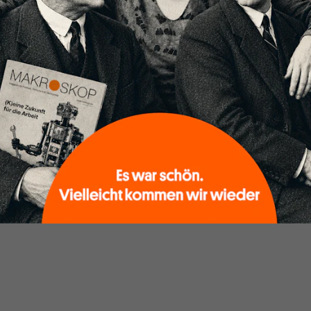
WELTWIRTSCHAFT
Heiner Flassbeck im Interview mit
Tom Aslan
Von
Heiner Flassbeck