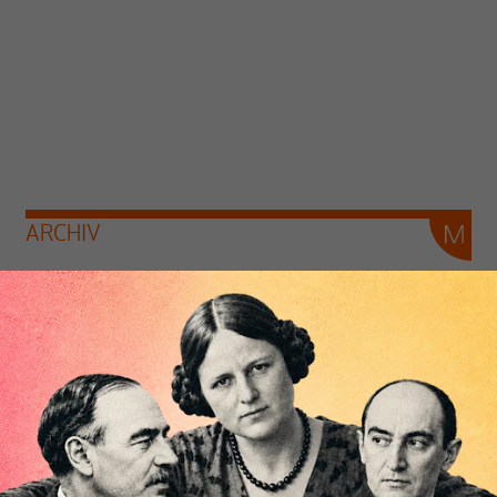
ARCHIV
Keine Kredite an Unternehmen und
Privatpersonen – die deutsche
Wirtschaft läuft nur mit
Außenbordmotor
Von
Heiner Flassbeck