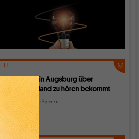
EU
Was man in Augsburg über
Griechenland zu hören bekommt
Von
Friederike Spiecker