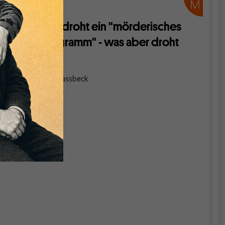
LÄNDER
Den USA droht ein "mörderisches
Sparprogramm" - was aber droht
Europa?
Von
Heiner Flassbeck