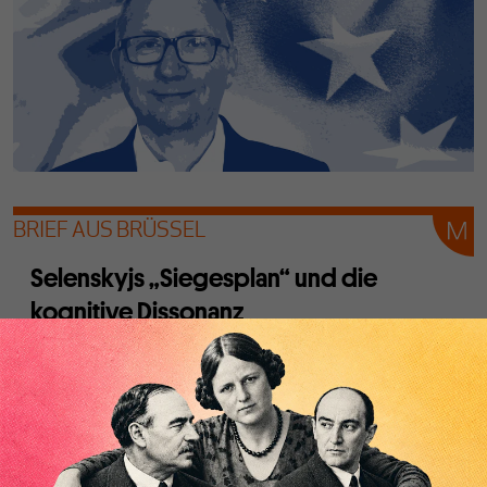
BRIEF AUS BRÜSSEL
Selenskyjs „Siegesplan“ und die
kognitive Dissonanz
Von
Eric Bonse
Die Ukraine ist militärisch in die Defensive geraten, in der
Nato wird schon von einer Teilung des Landes gesprochen.
Doch die EU gibt sich immer noch Illusionen hin.