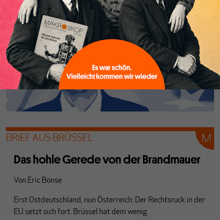
BRIEF AUS BRÜSSEL
Das hohle Gerede von der Brandmauer
Von
Eric Bonse
Erst Ostdeutschland, nun Österreich: Der Rechtsruck in der
EU setzt sich fort. Brüssel hat dem wenig