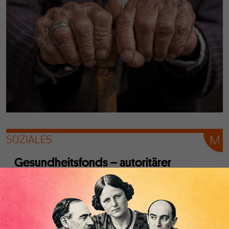
SOZIALES
Gesundheitsfonds – autoritärer
Neoliberalismus?
Von
Hartmut Reiners
Der Gesundheitsfonds sei Werkzeug eines „autoritären