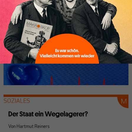
Neoliberalismus“, so war jüngst zu lesen. Eine weit
hergeholte These, die der Klarstellung bedarf.
SOZIALES
Der Staat ein Wegelagerer?
Von
Hartmut Reiners